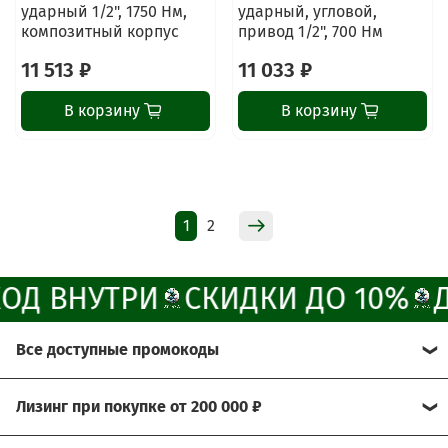
ударный 1/2", 1750 Нм,
ударный, угловой,
композитный корпус
привод 1/2", 700 Нм
Наши мессенджеры
11 513 ₽
11 033 ₽
Свяжитесь с нами через любой удобный
мессенджер!
В корзину
В корзину
Написать менеджеру в MAX
Отдел продаж и сервис
1
2
Электронная почта
Позвонить
ОД ВНУТРИ
СКИДКИ ДО 10%
Д
Telegram-канал
Все доступные промокоды
Группа Вконтакте
Хотите получить больше выгоды?
Лизинг при покупке от 200 000 ₽
Канал MAX
Мы рады предложить Вам возможность
Условия: