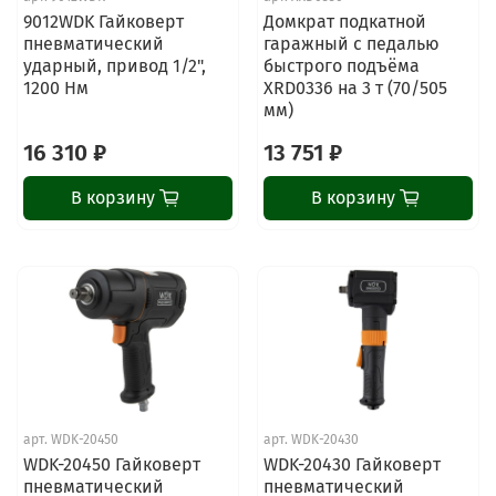
9012WDK Гайковерт
Домкрат подкатной
пневматический
гаражный с педалью
ударный, привод 1/2",
быстрого подъёма
1200 Нм
XRD0336 на 3 т (70/505
мм)
16 310 ₽
13 751 ₽
В корзину
В корзину
арт.
WDK-20450
арт.
WDK-20430
ChatApp
WDK-20450 Гайковерт
WDK-20430 Гайковерт
online
пневматический
пневматический