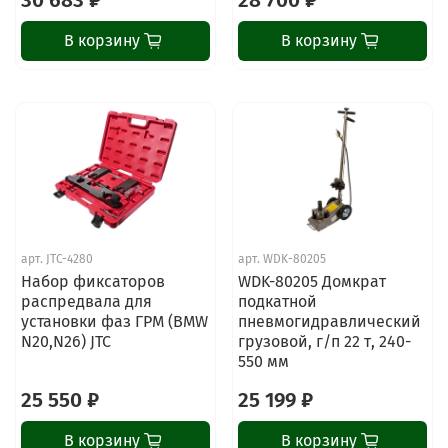
30 683 ₽
28 700 ₽
В корзину
В корзину
арт.
JTC-4280
арт.
WDK-80205
Набор фиксаторов
WDK-80205 Домкрат
распредвала для
подкатной
установки фаз ГРМ (BMW
пневмогидравлический
N20,N26) JTC
грузовой, г/п 22 т, 240-
550 мм
25 550 ₽
25 199 ₽
В корзину
В корзину