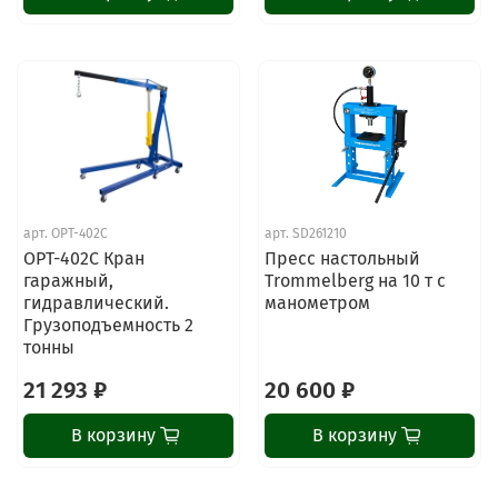
арт.
OPT-402C
арт.
SD261210
OPT-402C Кран
Пресс настольный
гаражный,
Trommelberg на 10 т с
гидравлический.
манометром
Грузоподъемность 2
тонны
21 293 ₽
20 600 ₽
В корзину
В корзину