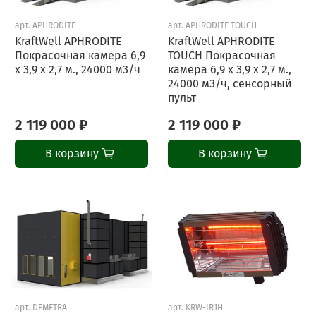
арт.
APHRODITE
арт.
APHRODITE TOUCH
KraftWell APHRODITE
KraftWell APHRODITE
Покрасочная камера 6,9
TOUCH Покрасочная
х 3,9 х 2,7 м., 24000 м3/ч
камера 6,9 х 3,9 х 2,7 м.,
24000 м3/ч, сенсорный
пульт
2 119 000 ₽
2 119 000 ₽
В корзину
В корзину
арт.
DEMETRA
арт.
KRW-IR1H