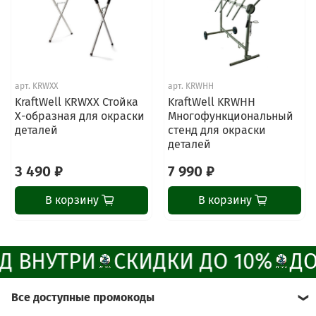
ChatApp
online
Наши мессенджеры
арт.
KRWXX
арт.
KRWHH
Свяжитесь с нами через любой удобный
KraftWell KRWXX Стойка
KraftWell KRWHH
мессенджер!
Х-образная для окраски
Многофункциональный
деталей
стенд для окраски
деталей
Написать менеджеру в MAX
3 490 ₽
7 990 ₽
Отдел продаж и сервис
В корзину
В корзину
Электронная почта
Позвонить
 ВНУТРИ
СКИДКИ ДО 10%
ДО
Telegram-канал
Все доступные промокоды