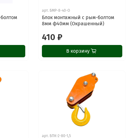
арт.
БМР-8-40-О
-болтом
Блок монтажный с рым-болтом
8мм ф40мм (Окрашенный)
410 ₽
В корзину
арт.
БПК-2-80-1,5