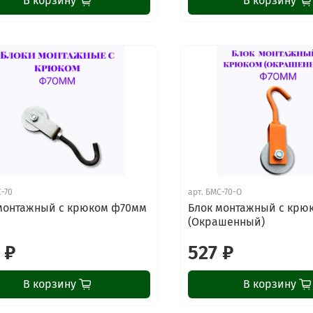
В корзину
В корзину
-70
арт.
БМС-70-О
монтажный с крюком ф70мм
Блок монтажный с крю
(Окрашенный)
 ₽
527 ₽
В корзину
В корзину