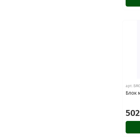
арт.
БМС
Блок 
502