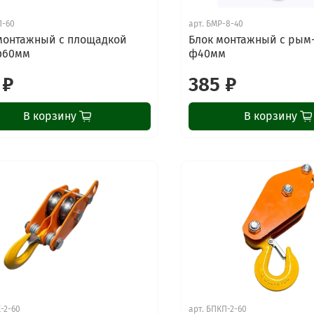
П-60
арт.
БМР-8-40
монтажный с площадкой
Блок монтажный с рым
ф60мм
ф40мм
 ₽
385 ₽
В корзину
В корзину
-2-60
арт.
БПКП-2-60