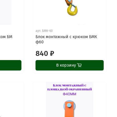
арт.
БМК-60
ком БМ
Блок монтажный с крюком БМК
ф60
840 ₽
В корзину