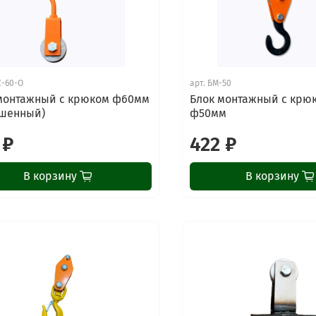
-60-О
арт.
БМ-50
монтажный с крюком ф60мм
Блок монтажный с крю
шенный)
ф50мм
 ₽
422 ₽
В корзину
В корзину