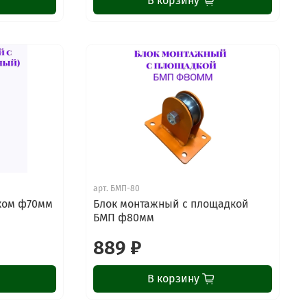
В корзину
ChatApp
online
арт.
БМП-80
ком ф70мм
Блок монтажный с площадкой
БМП ф80мм
Наши мессенджеры
889 ₽
Свяжитесь с нами через любой удобный
мессенджер!
В корзину
Написать менеджеру в MAX