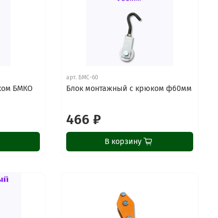
арт.
БМС-60
ком БМКО
Блок монтажный с крюком ф60мм
466 ₽
В корзину