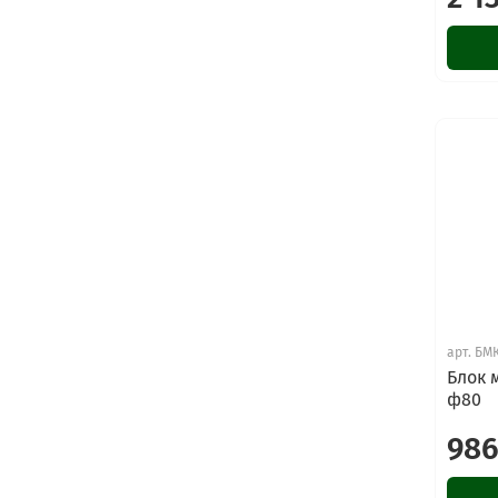
арт.
БМ
Блок 
ф80
986