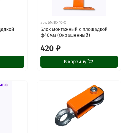
арт.
БМПС-40-О
щадкой
Блок монтажный с площадкой
ф40мм (Окрашенный)
420 ₽
В корзину