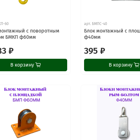
КП-60
арт.
БМПС-40
монтажный с поворотным
Блок монтажный с пло
ом БМКП ф60мм
ф40мм
83 ₽
395 ₽
В корзину
В корзину