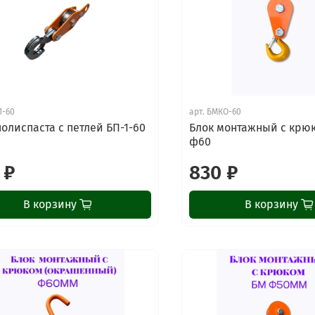
1-60
арт.
БМКО-60
полиспаста с петлей БП-1-60
Блок монтажный с крю
ф60
 ₽
830 ₽
В корзину
В корзину