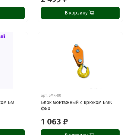
В корзину
арт.
БМК-80
ком БМ
Блок монтажный с крюком БМК
ф80
1 063 ₽