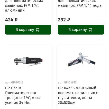
для пневматических
для пневматических
машинок, F/M 1/4",
машинок, F/M 1/4", медь
алюминий
424 ₽
292 ₽
В корзину
В корзину
арт.
GP-0721B
арт.
GP-0463S
GP-0721B
GP-0463S Ленточный
Пневматическая
пневмат. напильник с
трещотка 1/4", макс
глушителем, лента
усилие 34 Нм
20х520мм