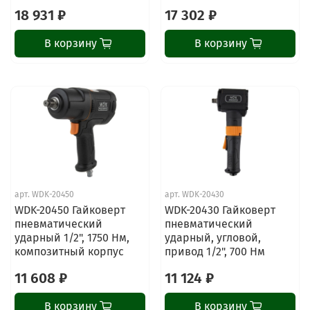
18 931 ₽
17 302 ₽
В корзину
В корзину
арт.
WDK-20450
арт.
WDK-20430
ChatApp
WDK-20450 Гайковерт
WDK-20430 Гайковерт
online
пневматический
пневматический
ударный 1/2", 1750 Нм,
ударный, угловой,
композитный корпус
привод 1/2", 700 Нм
Наши мессенджеры
11 608 ₽
11 124 ₽
Свяжитесь с нами через любой удобный
мессенджер!
В корзину
В корзину