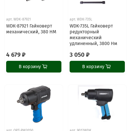
арт.
WDK-87921
арт.
WDK-735L
WDK-87921 Гайковерт
WDK-735L Гайковерт
механический, 380 НМ
редукторный
механический
удлиненный, 3800 Нм
4 679 ₽
3 050 ₽
В корзину
В корзину
арт.
OPT-PW2050
арт.
9012WDK