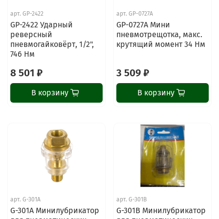
арт.
GP-2422
арт.
GP-0727A
GP-2422 Ударный
GP-0727A Мини
реверсный
пневмотрещотка, макс.
пневмогайковёрт, 1/2",
крутящий момент 34 Нм
746 Нм
8 501 ₽
3 509 ₽
В корзину
В корзину
арт.
G-301A
арт.
G-301B
G-301A Минилубрикатор
G-301B Минилубрикатор