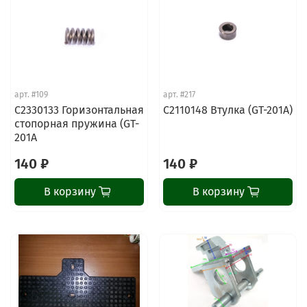
арт.
#109
арт.
#217
C2330133 Горизонтальная
C2110148 Втулка (GT-201A)
стопорная пружина (GT-
201A
140 ₽
140 ₽
В корзину
В корзину