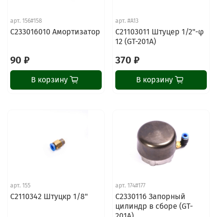
арт.
156#158
арт.
#A13
C233016010 Амортизатор
C21103011 Штуцер 1/2"-φ
12 (GT-201A)
90 ₽
370 ₽
В корзину
В корзину
арт.
155
арт.
174#177
C2110342 Штуцкр 1/8"
C2330116 Запорный
цилиндр в сборе (GT-
201A)