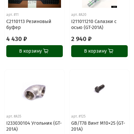
арт.
#11
арт.
#A20
C2110113 Резиновый
I211011210 Салазки с
буфер
осью (GT-201A)
4 430 ₽
2 940 ₽
В корзину
В корзину
арт.
#A35
арт.
#125
I233030104 Угольник (GT-
GB/T78 Винт M10×25 (GT-
201A)
201A)