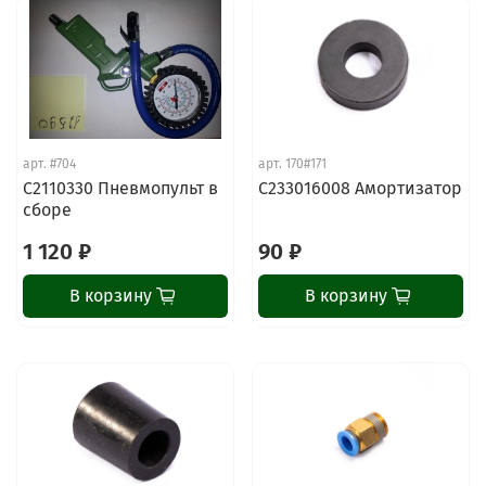
арт.
#704
арт.
170#171
C2110330 Пневмопульт в
C233016008 Амортизатор
сборе
1 120 ₽
90 ₽
В корзину
В корзину