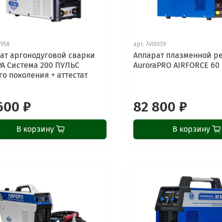
7958
арт.
7410059
ат аргонодуговой сварки
Аппарат плазменной р
А Система 200 ПУЛЬС
AuroraPRO AIRFORCE 60
го поколения + аттестат
600 ₽
82 800 ₽
В корзину
В корзину