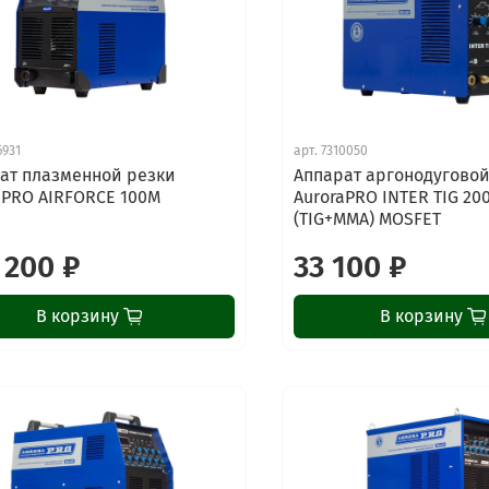
6931
арт.
7310050
ат плазменной резки
Аппарат аргонодуговой
aPRO AIRFORCE 100M
AuroraPRO INTER TIG 20
(TIG+MMA) MOSFET
 200 ₽
33 100 ₽
В корзину
В корзину