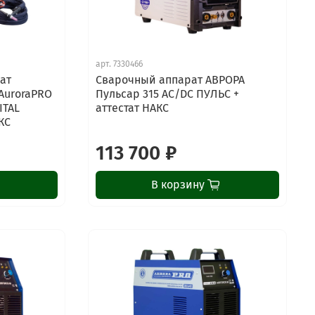
арт.
7330466
ат
Сварочный аппарат АВРОРА
AuroraPRO
Пульсар 315 AC/DC ПУЛЬС +
ITAL
аттестат НАКС
КС
113 700 ₽
В корзину