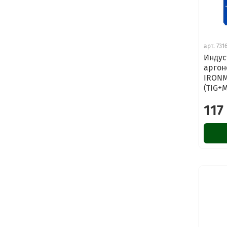
арт.
731
Индус
аргон
IRONM
(TIG+
117