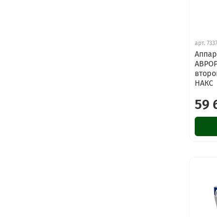
арт.
733
Аппар
АВРОР
второ
НАКС
59 