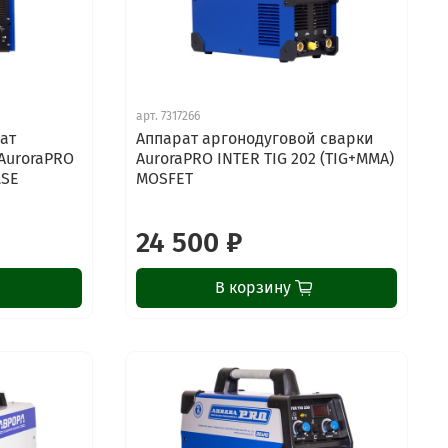
арт.
7317266
ат
Аппарат аргонодуговой сварки
AuroraPRO
AuroraPRO INTER TIG 202 (TIG+MMA)
LSE
MOSFET
24 500 ₽
В корзину