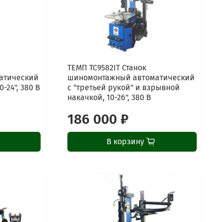
ТЕМП TC9582IT Станок
атический
шиномонтажный автоматический
-24", 380 В
с "третьей рукой" и взрывной
накачкой, 10-26", 380 В
186 000 ₽
В корзину