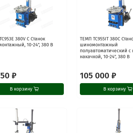
TC953E 380V C Станок
ТЕМП TC955IT 380C Стан
онтажный, 10-24", 380 В
шиномонтажный
полуавтоматический с
накачкой, 10-24", 380 В
750 ₽
105 000 ₽
В корзину
В корзину