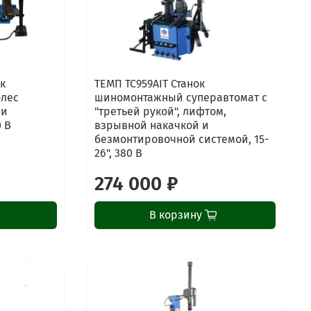
к
ТЕМП TC959AIT Станок
олес
шиномонтажный суперавтомат с
 и
"третьей рукой", лифтом,
0 В
взрывной накачкой и
безмонтировочной системой, 15-
26", 380 В
274 000 ₽
В корзину