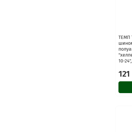
ТЕМП 
шино
полуа
"хелп
10-24"
121