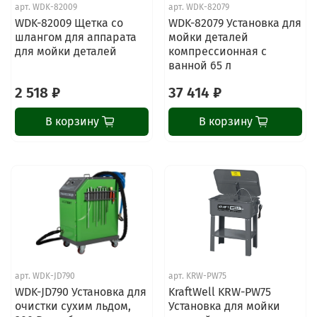
арт.
WDK-82009
арт.
WDK-82079
WDK-82009 Щетка со
WDK-82079 Установка для
шлангом для аппарата
мойки деталей
для мойки деталей
компрессионная с
ванной 65 л
2 518 ₽
37 414 ₽
В корзину
В корзину
арт.
WDK-JD790
арт.
KRW-PW75
WDK-JD790 Установка для
KraftWell KRW-PW75
очистки сухим льдом,
Установка для мойки