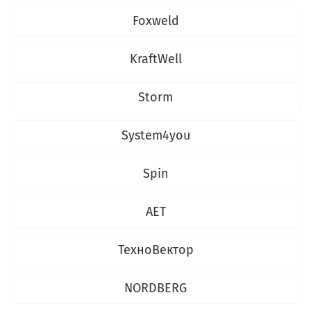
Foxweld
KraftWell
Storm
System4you
Spin
AET
ТехноВектор
NORDBERG