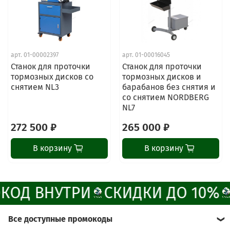
ChatApp
online
арт.
01-00002397
арт.
01-00016045
Наши мессенджеры
Станок для проточки
Станок для проточки
Свяжитесь с нами через любой удобный
тормозных дисков со
тормозных дисков и
мессенджер!
снятием NL3
барабанов без снятия и
со снятием NORDBERG
NL7
Написать менеджеру в MAX
272 500 ₽
265 000 ₽
Отдел продаж и сервис
В корзину
В корзину
Электронная почта
Позвонить
КОД ВНУТРИ
СКИДКИ ДО 10%
Telegram-канал
Все доступные промокоды