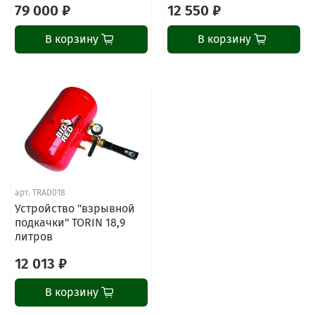
79 000 ₽
12 550 ₽
В корзину
В корзину
ChatApp
online
Наши мессенджеры
Свяжитесь с нами через любой удобный
арт.
TRAD018
мессенджер!
Устройство "взрывной
подкачки" TORIN 18,9
литров
Написать менеджеру в MAX
12 013 ₽
Отдел продаж и сервис
В корзину
Электронная почта