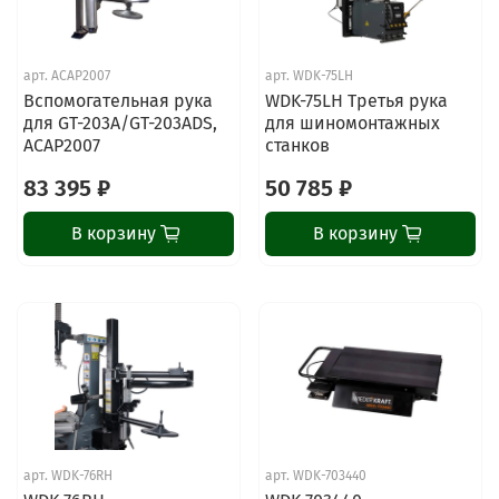
арт.
ACAP2007
арт.
WDK-75LH
Вспомогательная рука
WDK-75LH Третья рука
для GT-203A/GT-203ADS,
для шиномонтажных
ACAP2007
станков
83 395 ₽
50 785 ₽
В корзину
В корзину
арт.
WDK-76RH
арт.
WDK-703440