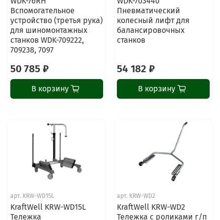
WDK-76RH
WDK-703440
Вспомогательное
Пневматический
устройство (третья рука)
колесный лифт для
для шиномонтажных
балансировочных
станков WDK-709222,
станков
709238, 7097
50 785 ₽
54 182 ₽
В корзину
В корзину
арт.
KRW-WD15L
арт.
KRW-WD2
KraftWell KRW-WD15L
KraftWell KRW-WD2
Тележка
Тележка с роликами г/п