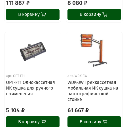
111 887 ₽
8 080 ₽
В корзину
В корзину
арт.
OPT-F11
арт.
WDK-3W
ChatApp
OPT-F11 Однокассетная
WDK-3W Трехкассетная
online
ИК сушка для ручного
мобильная ИК сушка на
применения
пантографической
стойке
Наши мессенджеры
5 104 ₽
61 667 ₽
Свяжитесь с нами через любой удобный
мессенджер!
В корзину
В корзину