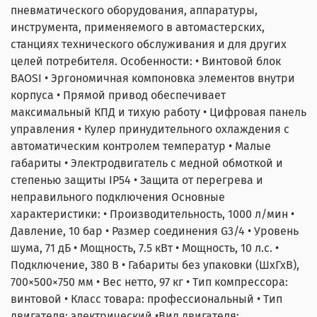
- сдаёте оборудование — делаем зачёт в оплату.
TOR.
сразу
пневматического оборудования, аппаратуры,
- финансовая нагрузка распределяется во времени
инструмента, применяемого в автомастерских,
Скидки не суммируются. Предложение действует до
- проще масштабироваться и обновлять технику
станциях технического обслуживания и для других
31.08.2026.
Доставка во все регионы РФ.
целей потребителя. Особенности: • Винтовой блок
Калькулятор расчета стоимости онлайн
BAOSI • Эргономичная компоновка элементов внутри
Остались вопросы? Не сработал промокод? Напишите
корпуса • Прямой привод обеспечивает
менеджеру на почту arkuda29@mail.ru
максимальный КПД и тихую работу • Цифровая панель
управления • Кулер принудительного охлаждения с
автоматическим контролем температур • Малые
габариты • Электродвигатель с медной обмоткой и
степенью защиты IP54 • Защита от перегрева и
неправильного подключения Основные
характеристики: • Производительность, 1000 л/мин •
Давление, 10 бар • Размер соединения G3/4 • Уровень
шума, 71 дБ • Мощность, 7.5 кВт • Мощность, 10 л.с. •
Подключение, 380 В • Габариты без упаковки (ШхГхВ),
700×500×750 мм • Вес нетто, 97 кг • Тип компрессора:
винтовой • Класс товара: профессиональный • Тип
двигателя: электрический •Вид двигателя: