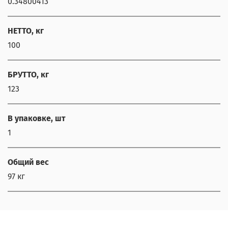
0.34800413
НЕТТО, кг
100
ChatApp
БРУТТО, кг
online
123
Наши мессенджеры
В упаковке, шт
Свяжитесь с нами через любой удобный
1
мессенджер!
Общий вес
Написать менеджеру в MAX
97 кг
Отдел продаж и сервис
Электронная почта