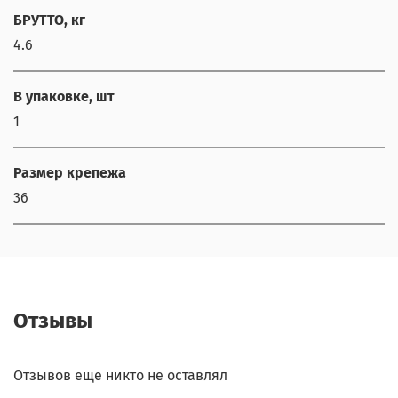
ChatApp
БРУТТО, кг
online
4.6
Наши мессенджеры
В упаковке, шт
Свяжитесь с нами через любой удобный
1
мессенджер!
Размер крепежа
Написать менеджеру в MAX
36
Отдел продаж и сервис
Электронная почта
Позвонить
Отзывы
Telegram-канал
Отзывов еще никто не оставлял
Группа Вконтакте