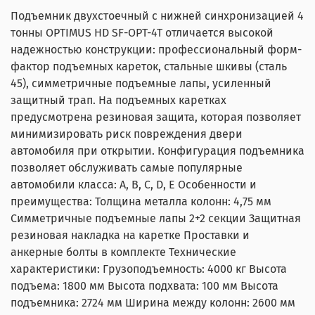
В чём выгода:
- присылаете марку/модель, фото/видео и описание
заказ, действует
на весь ассортимент.
Подъемник двухстоечный с нижней синхронизацией 4
состояния.
promo10
- дарим
скидку 10%
на
- не нужно сразу замораживать крупную сумму
тонны OPTIMUS HD SF-OPT-4T отличается высокой
- получаете оценку и варианты замены.
оборудование
WiederKraft, Harrison, JTC,
FoxWeld,
- оборудование начинает работать и приносить доход
надежностью конструкции: профессиональный форм-
- сдаёте оборудование — делаем зачёт в оплату.
TOR.
сразу
фактор подъемных кареток, стальные шкивы (сталь
- финансовая нагрузка распределяется во времени
45), симметричные подъемные лапы, усиленный
Скидки не суммируются. Предложение действует до
- проще масштабироваться и обновлять технику
защитный трап. На подъемных каретках
31.08.2026.
Доставка во все регионы РФ.
предусмотрена резиновая защита, которая позволяет
Калькулятор расчета стоимости онлайн
минимизировать риск повреждения двери
Остались вопросы? Не сработал промокод? Напишите
автомобиля при открытии. Конфигурация подъемника
менеджеру на почту arkuda29@mail.ru
позволяет обслуживать самые популярные
автомобили класса: А, B, C, D, E Особенности и
преимущества: Толщина металла колонн: 4,75 мм
Симметричные подъемные лапы 2+2 секции Защитная
резиновая накладка на каретке Проставки и
анкерные болты в комплекте Технические
характеристики: Грузоподъемность: 4000 кг Высота
подъема: 1800 мм Высота подхвата: 100 мм Высота
подъемника: 2724 мм Ширина между колонн: 2600 мм