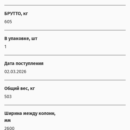
БРУТТО, кг
605
В упаковке, шт
1
Дата поступления
ChatApp
02.03.2026
online
Общий вес, кг
Наши мессенджеры
503
Свяжитесь с нами через любой удобный
мессенджер!
Ширина между колонн,
мм
Написать менеджеру в MAX
2600