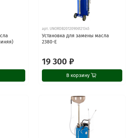
арт.
UNORDB20120906121345
асла
Установка для замены масла
синяя)
2380-E
19 300 ₽
В корзину