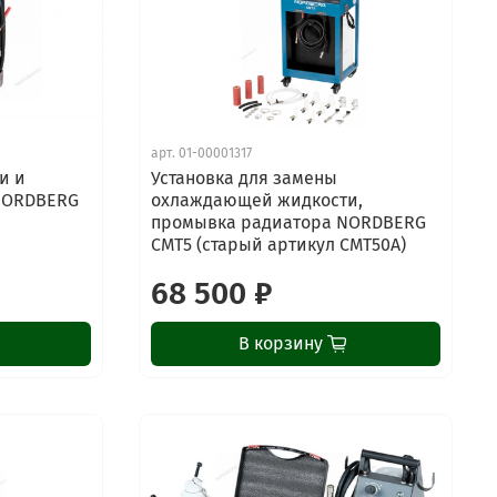
арт.
01-00001317
и и
Установка для замены
NORDBERG
охлаждающей жидкости,
промывка радиатора NORDBERG
CMT5 (старый артикул CMT50A)
68 500 ₽
В корзину