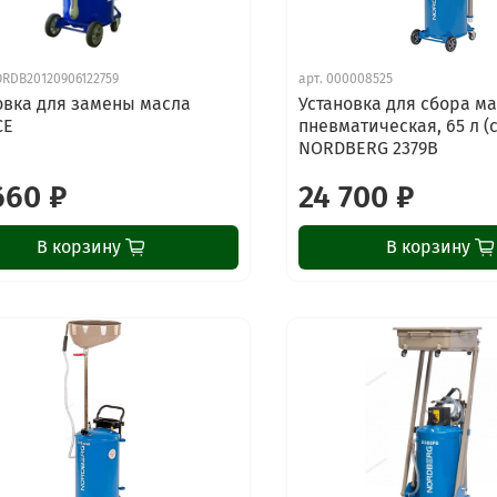
RDB20120906122759
арт.
000008525
овка для замены масла
Установка для сбора м
CE
пневматическая, 65 л (
NORDBERG 2379B
660 ₽
24 700 ₽
В корзину
В корзину