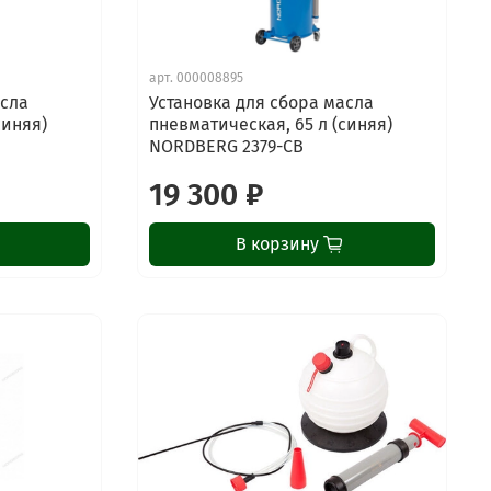
арт.
000008895
асла
Установка для сбора масла
синяя)
пневматическая, 65 л (синяя)
NORDBERG 2379-CB
19 300 ₽
В корзину