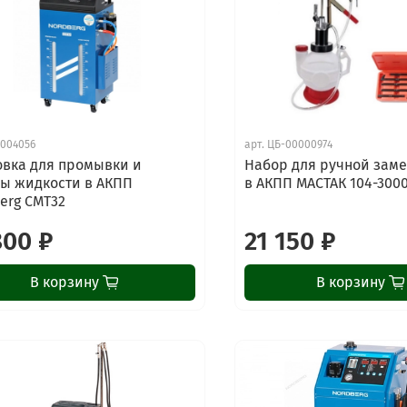
004056
арт.
ЦБ-00000974
овка для промывки и
Набор для ручной зам
ы жидкости в АКПП
в АКПП МАСТАК 104-300
erg CMT32
800 ₽
21 150 ₽
В корзину
В корзину