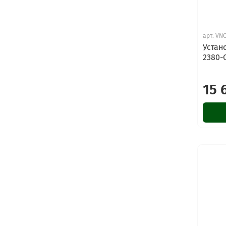
арт.
VNO
Устан
2380-
15 