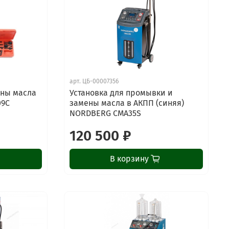
арт.
ЦБ-00007356
ены масла
Установка для промывки и
09C
замены масла в АКПП (синяя)
NORDBERG CMA35S
120 500 ₽
В корзину