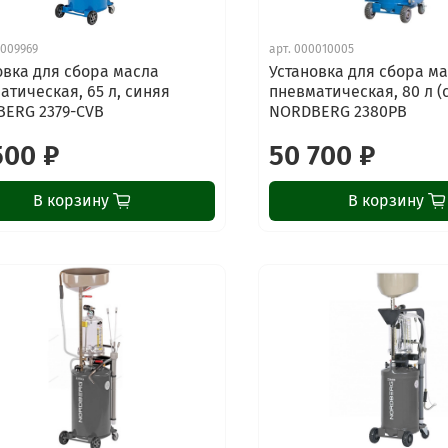
009969
арт.
000010005
овка для сбора масла
Установка для сбора м
атическая, 65 л, синяя
пневматическая, 80 л (
ERG 2379-CVB
NORDBERG 2380PB
500 ₽
50 700 ₽
В корзину
В корзину