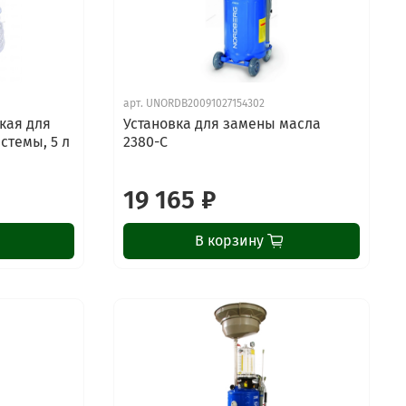
арт.
UNORDB20091027154302
кая для
Установка для замены масла
стемы, 5 л
2380-C
19 165 ₽
В корзину