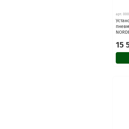
арт.
000
Устан
пневм
NORDB
15 