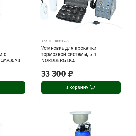
арт.
ЦБ-00016246
Установка для прокачки
и с
тормозной системы, 5 л
 CMA30AB
NORDBERG BC6
33 300 ₽
В корзину