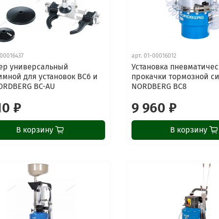
00016437
арт.
01-00016012
ер универсальный
Установка пневматичес
мной для установок BC6 и
прокачки тормозной си
ORDBERG BC-AU
NORDBERG BC8
10 ₽
9 960 ₽
В корзину
В корзину