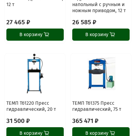
12 т
напольный с ручным и
ножным приводом, 12 т
27 465 ₽
26 585 ₽
В корзину
В корзину
ChatApp
online
ТЕМП T61220 Пресс
ТЕМП T61375 Пресс
гидравлический, 20 т
гидравлический, 75 т
Наши мессенджеры
31 500 ₽
365 471 ₽
Свяжитесь с нами через любой удобный
мессенджер!
В корзину
В корзину