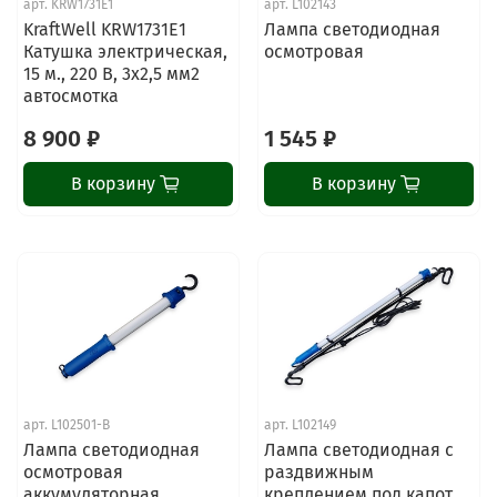
арт.
KRW1731E1
арт.
L102143
KraftWell KRW1731E1
Лампа светодиодная
Катушка электрическая,
осмотровая
15 м., 220 В, 3х2,5 мм2
автосмотка
8 900 ₽
1 545 ₽
В корзину
В корзину
арт.
L102501-B
арт.
L102149
Лампа светодиодная
Лампа светодиодная с
осмотровая
раздвижным
аккумуляторная
креплением под капот