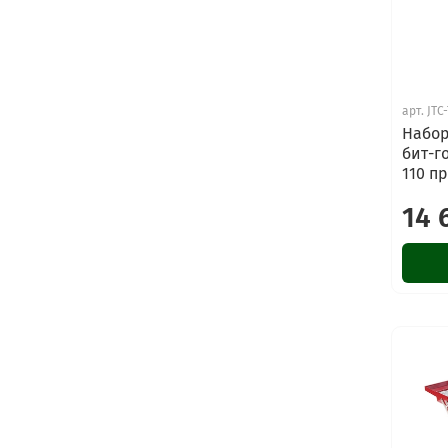
арт.
JTC
Набор
бит-го
110 п
14 