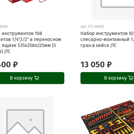
-B108
арт.
JTC-H092C
 инструментов 108
Набор инструментов 92
етов 1/4",1/2" в переносном
слесарно-монтажный 1/2
. ящике 535х258х225мм (5
гран.в кейсе JTC
) JTC
400 ₽
13 050 ₽
В корзину
В корзину