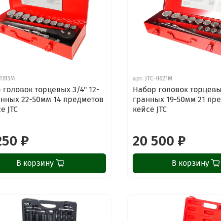
-T615M
арт.
JTC-H621M
 головок торцевых 3/4" 12-
Набор головок торцевых
анных 22-50мм 14 предметов
гранных 19-50мм 21 пр
е JTC
кейсе JTC
250 ₽
20 500 ₽
В корзину
В корзину