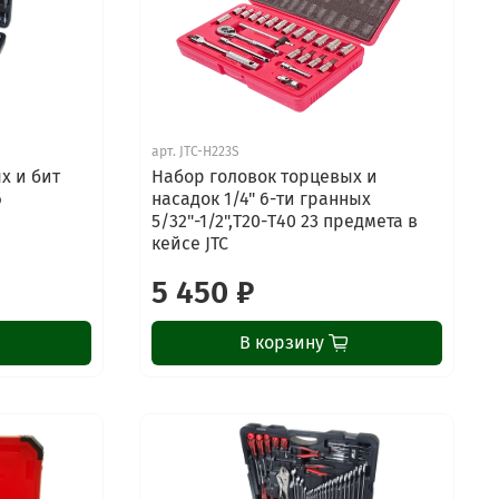
арт.
JTC-H223S
х и бит
Набор головок торцевых и
6
насадок 1/4" 6-ти гранных
5/32"-1/2",Т20-Т40 23 предмета в
кейсе JTC
5 450 ₽
В корзину