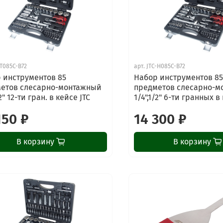
-T085C-B72
арт.
JTC-H085C-B72
 инструментов 85
Набор инструментов 8
етов слесарно-монтажный
предметов слесарно-м
/2" 12-ти гран. в кейсе JTC
1/4",1/2" 6-ти гранных в
150 ₽
14 300 ₽
В корзину
В корзину