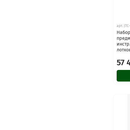
арт.
JTC
Набор
предм
инстр
лотков
57 