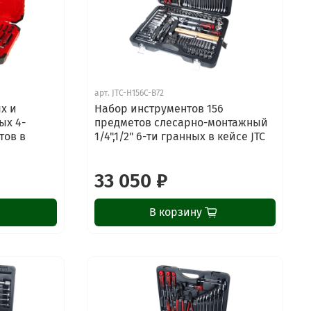
арт.
JTC-H156C-B72
х и
Набор инструментов 156
ых 4-
предметов слесарно-монтажный
тов в
1/4",1/2" 6-ти гранных в кейсе JTC
33 050 ₽
В корзину