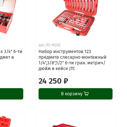
арт.
JTC-H123C
 3/4" 6-ти
Набор инструментов 123
едмет в
предмета слесарно-монтажный
1/4",3/8",1/2" 6-ти гран. метрич/
дюйм в кейсе JTC
24 250 ₽
В корзину