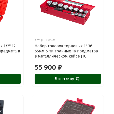
арт.
JTC-H816M
 1/2" 12-
Набор головок торцевых 1" 36-
предмета в
65мм 6-ти гранных 16 предметов
в металлическом кейсе JTC
55 900 ₽
В корзину