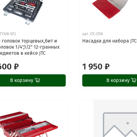
-T110B-B72
арт.
JTC-2518
 головок торцевых,бит и
Насадка для набора JTC-
ловок 1/4",1/2" 12-гранных
редметов в кейсе JTC
600 ₽
1 950 ₽
В корзину
В корзину