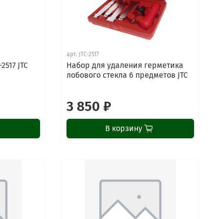
арт.
JTC-2517
2517 JTC
Набор для удаления герметика
лобового стекла 6 предметов JTC
3 850 ₽
В корзину