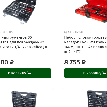
-S085C-B72
арт.
JTC-H247M
 инструментов 85
Набор головок торцевы
етов для поврежденных
насадок 1/4" 6-ти гранн
 и гаек 1/4",1/2" в кейсе JTC
14мм,Т10-Т50 47 предме
кейсе JTC
200 ₽
8 755 ₽
В корзину
В корзину