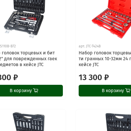
-S110B-B72
арт.
JTC-T424B
 головок торцевых и бит
Набор головок торцевых
1/2" для поврежденных гаек
ти гранных 10-32мм 24 
редметов в кейсе JTC
кейсе JTC
800 ₽
13 300 ₽
В корзину
В корзину