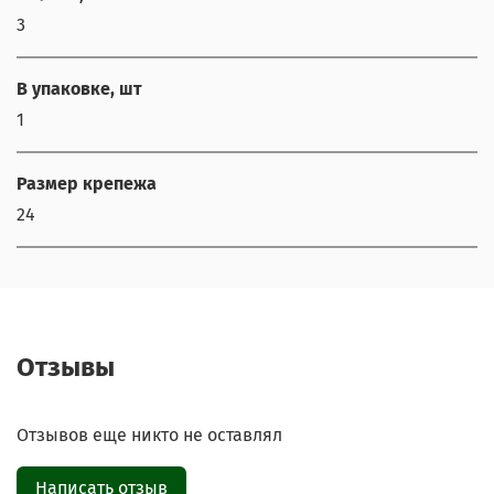
3
Наши мессенджеры
В упаковке, шт
Свяжитесь с нами через любой удобный
1
мессенджер!
Размер крепежа
Написать менеджеру в MAX
24
Отдел продаж и сервис
Электронная почта
Позвонить
Отзывы
Telegram-канал
Отзывов еще никто не оставлял
Группа Вконтакте
Написать отзыв