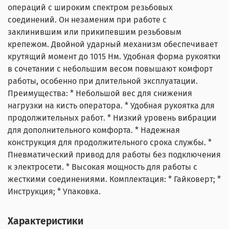
- получаете оценку и варианты замены.
оборудование
WiederKraft, Harrison, JTC,
FoxWeld,
- оборудование начинает работать и приносить доход
операций с широким спектром резьбовых
- сдаёте оборудование — делаем зачёт в оплату.
TOR.
сразу
соединений. Он незаменим при работе с
- финансовая нагрузка распределяется во времени
заклинившим или прикипевшим резьбовым
Скидки не суммируются. Предложение действует до
- проще масштабироваться и обновлять технику
крепежом. Двойной ударный механизм обеспечивает
31.08.2026.
Доставка во все регионы РФ.
крутящий момент до 1015 Нм. Удобная форма рукоятки
Калькулятор расчета стоимости онлайн
в сочетании с небольшим весом повышают комфорт
Остались вопросы? Не сработал промокод? Напишите
работы, особенно при длительной эксплуатации.
менеджеру на почту arkuda29@mail.ru
Преимущества: * Небольшой вес для снижения
нагрузки на кисть оператора. * Удобная рукоятка для
продолжительных работ. * Низкий уровень вибрации
для дополнительного комфорта. * Надежная
конструкция для продолжительного срока службы. *
Пневматический привод для работы без подключения
к электросети. * Высокая мощность для работы с
жесткими соединениями. Комплектация: * Гайковерт; *
Инструкция; * Упаковка.
Характеристики