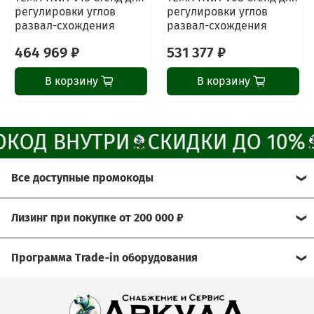
регулировки углов
регулировки углов
развал-схождения
развал-схождения
Написать менеджеру в MAX
464 969 ₽
531 377 ₽
Отдел продаж и сервис
В корзину
В корзину
Электронная почта
Позвонить
КОД ВНУТРИ
СКИДКИ ДО 10%
Telegram-канал
Все доступные промокоды
Группа Вконтакте
Хотите получить больше выгоды?
Лизинг при покупке от 200 000 ₽
Канал MAX
Мы рады предложить Вам возможность
Условия:
воспользоваться нашими эксклюзивными
Программа Trade‑in оборудования
промокодами.
- договор через лизинговую компанию
Сдайте свое б/у оборудование, а его стоимость мы
Просто активируйте их при оформлении заказа и
- условия подбираются индивидуально
зачтём при покупке нового!
получите скидку до 10%.
- предварительное решение можно узнать