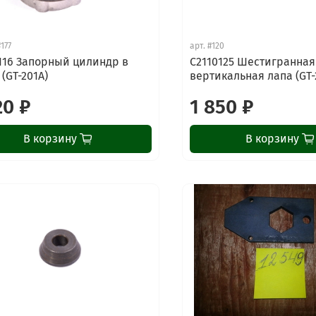
#177
арт.
#120
116 Запорный цилиндр в
C2110125 Шестигранная
(GT-201A)
вертикальная лапа (GT-
20 ₽
1 850 ₽
В корзину
В корзину