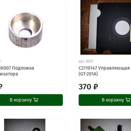
0
арт.
#207
16007 Подложка
C2110147 Управляющая
изатора
(GT-201A)
₽
370 ₽
В корзину
В корзину