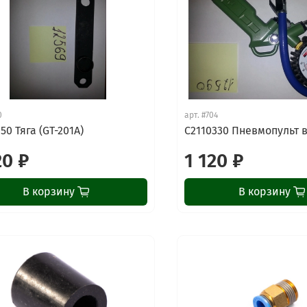
0
арт.
#704
50 Тяга (GT-201A)
C2110330 Пневмопульт 
20 ₽
1 120 ₽
В корзину
В корзину