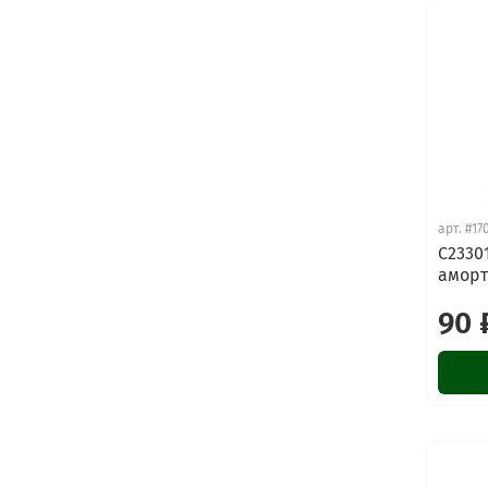
арт.
#17
C2330
аморт
90 