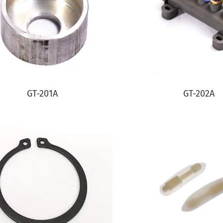
GT-201A
GT-202A