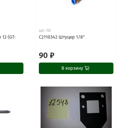
арт.
155
 12 (GT-
C2110342 Штуцкр 1/8"
90 ₽
В корзину