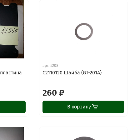
арт.
#208
 пластина
C2110120 Шайба (GT-201A)
260 ₽
В корзину