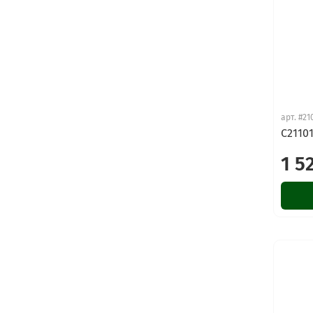
арт.
#21
C21101
1 5