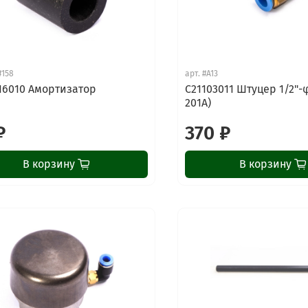
#158
арт.
#A13
16010 Амортизатор
C21103011 Штуцер 1/2"-φ
201A)
₽
370 ₽
В корзину
В корзину