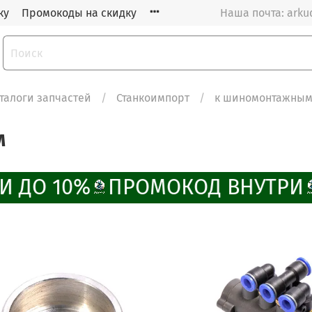
ку
Промокоды на скидку
Наша почта: arku
талоги запчастей
Станкоимпорт
к шиномонтажным
м
 ДО 10%
ПРОМОКОД ВНУТРИ