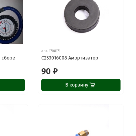
арт.
170#171
в сборе
C233016008 Амортизатор
90 ₽
В корзину