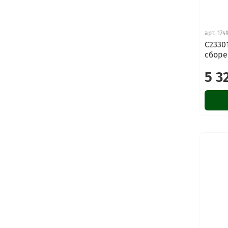
арт.
174
C2330
сборе 
5 3