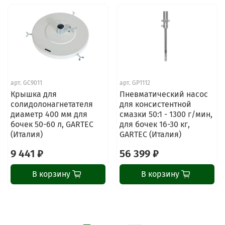
арт.
GC9011
арт.
GP1112
Крышка для
Пневматический насос
ChatApp
солидолонагнетателя
для консистентной
online
диаметр 400 мм для
смазки 50:1 - 1300 г/мин,
бочек 50-60 л, GARTEC
для бочек 16-30 кг,
(Италия)
GARTEC (Италия)
Наши мессенджеры
9 441 ₽
56 399 ₽
Свяжитесь с нами через любой удобный
мессенджер!
В корзину
В корзину
Написать менеджеру в MAX
Отдел продаж и сервис