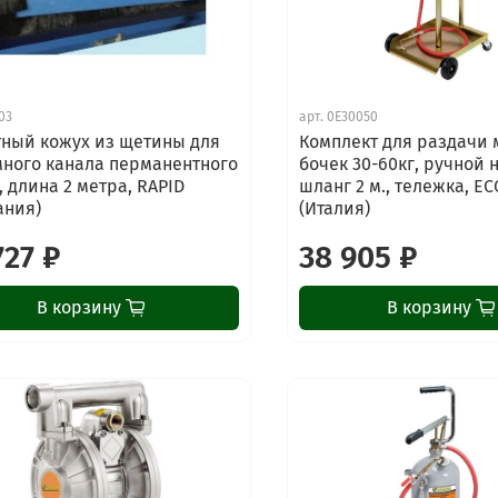
03
арт.
0E30050
ный кожух из щетины для
Комплект для раздачи 
ного канала перманентного
бочек 30-60кг, ручной 
, длина 2 метра, RAPID
шланг 2 м., тележка, E
ания)
(Италия)
727 ₽
38 905 ₽
В корзину
В корзину