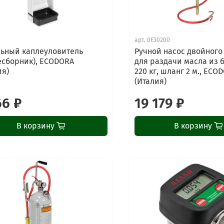
арт.
0E30200
ьный каплеуловитель
Ручной насос двойного
есборник), ECODORA
для раздачи масла из б
ия)
220 кг, шланг 2 м., ECO
(Италия)
66 ₽
19 179 ₽
В корзину
В корзину