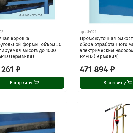
02
арт.
54501
ная воронка
Промежуточная ёмкост
угольной формы, объем 20
сбора отработанного м
глируемая высота до 1000
электрическим насосом,
APID (Германия)
RAPID (Германия)
 261 ₽
471 894 ₽
В корзину
В корзину