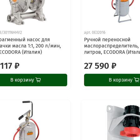
3/3011NHHV2
арт.
0E32016
агменный насос для
Ручной переносной
ачки масла 1:1, 200 л/мин,
маслораспределитель, 
, ECODORA (Италия)
литров, ECODORA (Итал
 117 ₽
27 590 ₽
В корзину
В корзину