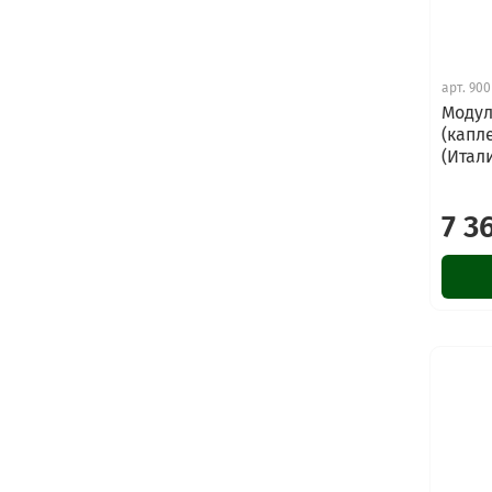
арт.
900
Модул
(капл
(Итал
7 3