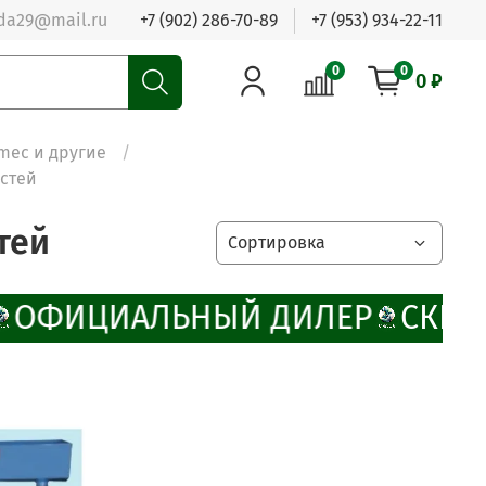
da29@mail.ru
+7 (902) 286-70-89
+7 (953) 934-22-11
0
0
0 ₽
mec и другие
стей
тей
ОФИЦИАЛЬНЫЙ ДИЛЕР
СКИДК