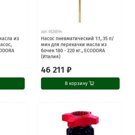
арт.
0E26094
масла из
Насос пневматический 1:1, 35 л/
насос,
мин для перекачки масла из
CODORA
бочек 180 - 220 кг., ECODORA
(Италия)
46 211 ₽
В корзину