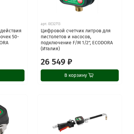
арт.
0E32713
 действия
Цифровой счетчик литров для
очек 50-
пистолетов и насосов,
DORA
подключение F/M 1/2", ECODORA
(Италия)
26 549 ₽
В корзину