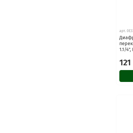
арт.
0E3
Диафр
перек
1.1/4"
121