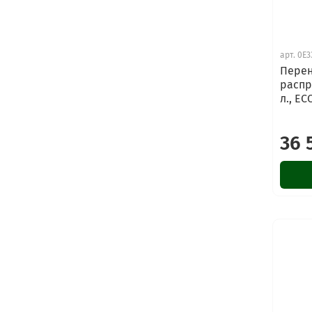
арт.
0E3
Перен
распр
л., E
36 