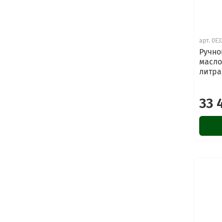
арт.
0E3
Ручно
масло
литра
33 