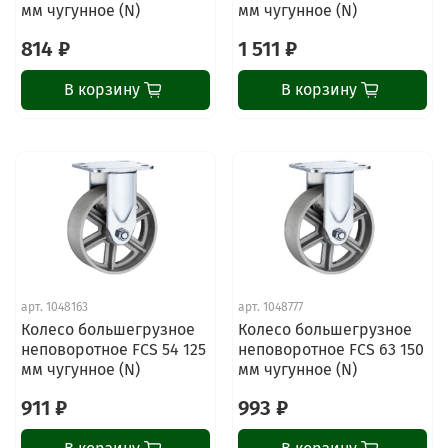
мм чугунное (N)
мм чугунное (N)
814 ₽
1 511 ₽
В корзину
В корзину
ChatApp
online
Наши мессенджеры
Свяжитесь с нами через любой удобный
арт.
1048163
арт.
1048777
мессенджер!
Колесо большегрузное
Колесо большегрузное
неповоротное FCS 54 125
неповоротное FCS 63 150
мм чугунное (N)
мм чугунное (N)
Написать менеджеру в MAX
911 ₽
993 ₽
Отдел продаж и сервис