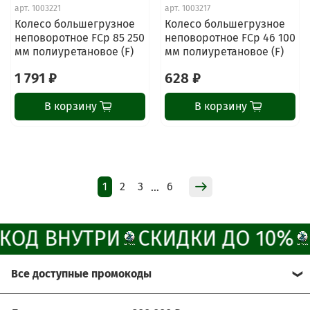
ChatApp
арт.
1003221
арт.
1003217
online
Колесо большегрузное
Колесо большегрузное
неповоротное FCp 85 250
неповоротное FCp 46 100
мм полиуретановое (F)
мм полиуретановое (F)
Наши мессенджеры
1 791 ₽
628 ₽
Свяжитесь с нами через любой удобный
мессенджер!
В корзину
В корзину
Написать менеджеру в MAX
Отдел продаж и сервис
1
2
3
6
…
Электронная почта
Позвонить
ОД ВНУТРИ
СКИДКИ ДО 10%
Telegram-канал
Все доступные промокоды
Группа Вконтакте
Хотите получить больше выгоды?