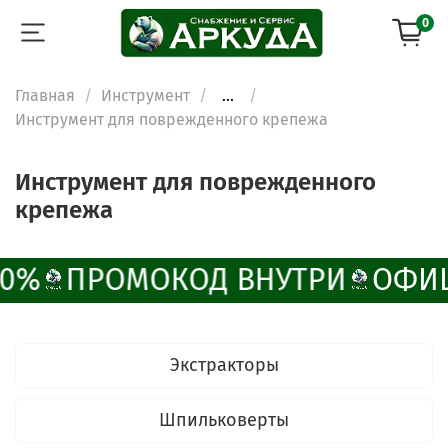
0
Главная
Инструмент
...
Инструмент для поврежденного крепежа
Инструмент для поврежденного
крепежа
10%
ПРОМОКОД ВНУТРИ
ОФИЦ
Экстракторы
Шпильковерты