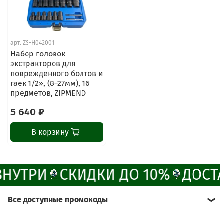
ChatApp
online
арт.
ZS-H042001
Наши мессенджеры
Набор головок
Свяжитесь с нами через любой удобный
экстракторов для
мессенджер!
поврежденного болтов и
гаек 1/2», (8–27мм), 16
предметов, ZIPMEND
Написать менеджеру в MAX
5 640 ₽
Отдел продаж и сервис
В корзину
Электронная почта
Позвонить
ВНУТРИ
СКИДКИ ДО 10%
ДОСТ
Telegram-канал
Все доступные промокоды
Группа Вконтакте
Хотите получить больше выгоды?