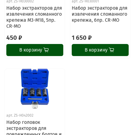
арт.
ZS-H030002
арт.
ZS-H030001
Набор экстракторов для
Набор экстракторов для
извлечения сломанного
извлечения сломанного
крепежа М3-М18, 5пр.
крепежа, 6пр. CR-MO
CR-MO
450 ₽
1 650 ₽
В корзину
В корзину
ChatApp
online
арт.
ZS-H042002
Наши мессенджеры
Набор головок
Свяжитесь с нами через любой удобный
экстракторов для
мессенджер!
поврежденных болтов и