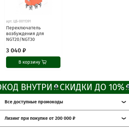
Наши мессенджеры
Свяжитесь с нами через любой удобный
арт.
ЦБ-0011391
мессенджер!
Переключатель
возбуждения для
NGT20/NGT30
Написать менеджеру в MAX
3 040 ₽
Отдел продаж и сервис
В корзину
Электронная почта
Позвонить
КОД ВНУТРИ
СКИДКИ ДО 10%
Telegram-канал
Все доступные промокоды
Группа Вконтакте
Хотите получить больше выгоды?
Лизинг при покупке от 200 000 ₽
Канал MAX
Мы рады предложить Вам возможность