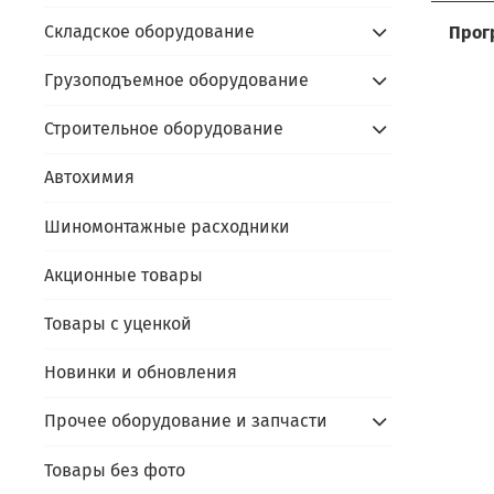
Мы р
Услов
Прос
Складское оборудование
Прог
- до
Сдайт
Грузоподъемное оборудование
Акти
- ус
- пр
Алго
prom
Строительное оборудование
- под
- пр
prom
- по
Автохимия
В чём
- сда
Скидк
- не
Шиномонтажные расходники
- обо
Оста
Акционные товары
- фи
- пр
Товары с уценкой
Каль
Новинки и обновления
Прочее оборудование и запчасти
Товары без фото