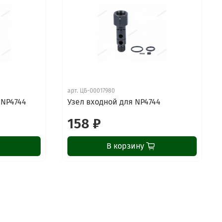
арт.
ЦБ-00017980
 NP4744
Узел входной для NP4744
158 ₽
В корзину