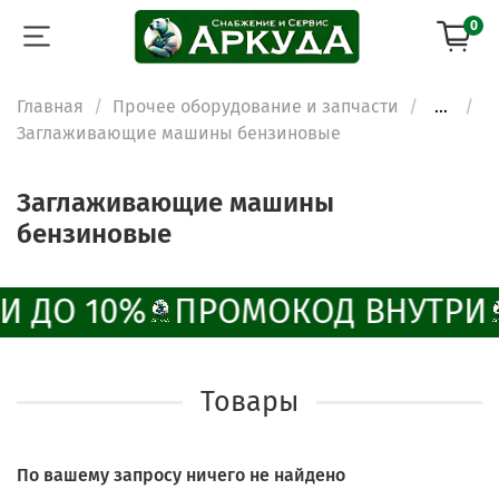
0
Главная
Прочее оборудование и запчасти
...
Заглаживающие машины бензиновые
ChatApp
online
Заглаживающие машины
бензиновые
Наши мессенджеры
Свяжитесь с нами через любой удобный
И ДО 10%
ПРОМОКОД ВНУТРИ
мессенджер!
Написать менеджеру в MAX
Товары
Отдел продаж и сервис
По вашему запросу ничего не найдено
Электронная почта