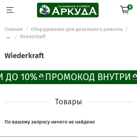
0
Главная
Оборудование для дизельного ремонта
...
Wiederkraft
ChatApp
online
Wiederkraft
Наши мессенджеры
Свяжитесь с нами через любой удобный
 ДО 10%
ПРОМОКОД ВНУТРИ
мессенджер!
Написать менеджеру в MAX
Товары
Отдел продаж и сервис
По вашему запросу ничего не найдено
Электронная почта