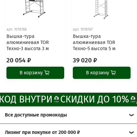
online
Наши мессенджеры
Свяжитесь с нами через любой удобный
арт.
1018166
арт.
1018167
мессенджер!
Вышка-тура
Вышка-тура
алюминиевая TOR
алюминиевая TOR
Техно-3 высота 3 м
Техно-5 высота 5 м
Написать менеджеру в MAX
20 054 ₽
39 020 ₽
Отдел продаж и сервис
В корзину
В корзину
Электронная почта
Позвонить
КОД ВНУТРИ
СКИДКИ ДО 10%
Telegram-канал
Все доступные промокоды
Группа Вконтакте
Хотите получить больше выгоды?
Лизинг при покупке от 200 000 ₽