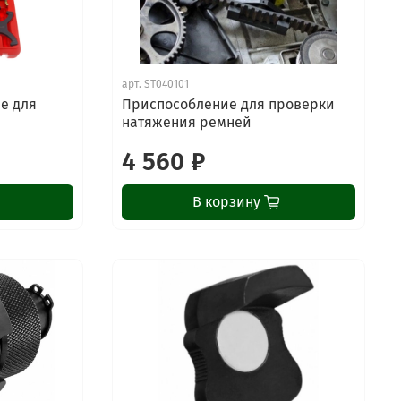
арт.
ST040101
е для
Приспособление для проверки
натяжения ремней
4 560 ₽
В корзину