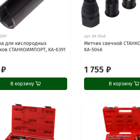
6391
арт.
KA-5046
ка для кислородных
Метчик свечной СТАНК
ков СТАНКОИМПОРТ, KA-6391
KA-5046
 ₽
1 755 ₽
В корзину
В корзину