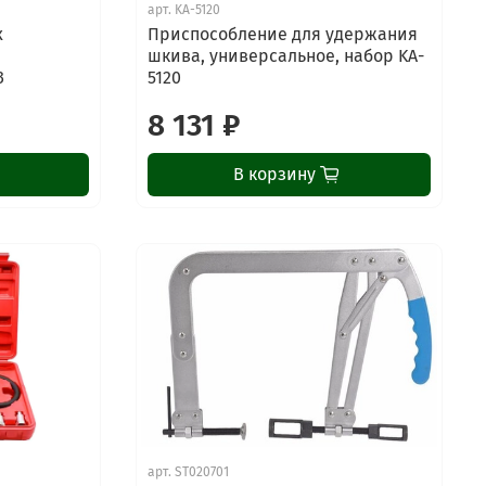
арт.
KA-5120
х
Приспособление для удержания
шкива, универсальное, набор KA-
3
5120
8 131 ₽
В корзину
ChatApp
online
арт.
ST020701