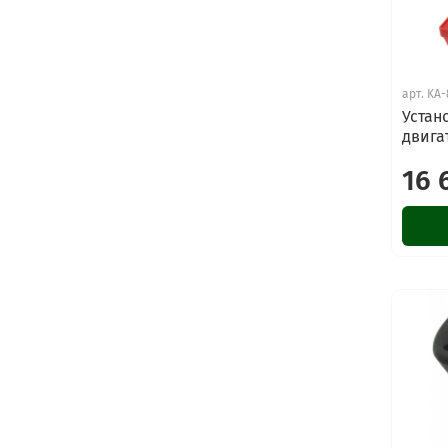
арт.
KA-
Устан
двига
16 