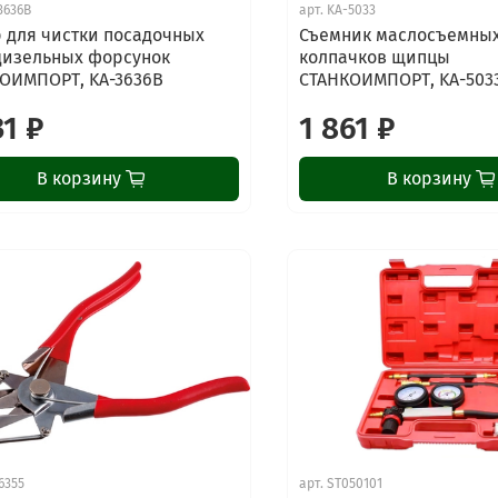
3636B
арт.
KA-5033
 для чистки посадочных
Съемник маслосъемны
дизельных форсунок
колпачков щипцы
ОИМПОРТ, KA-3636B
СТАНКОИМПОРТ, KA-503
31 ₽
1 861 ₽
В корзину
В корзину
6355
арт.
ST050101