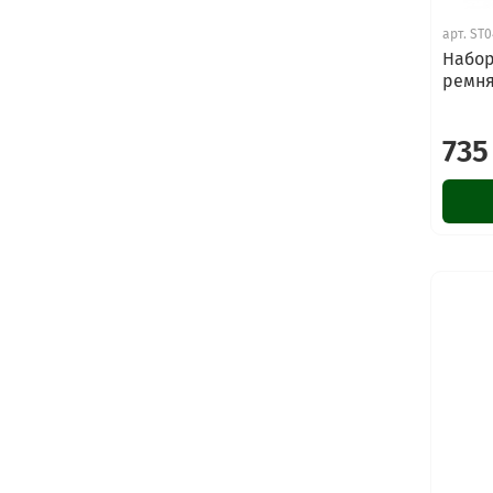
арт.
ST0
Набор
ремн
735