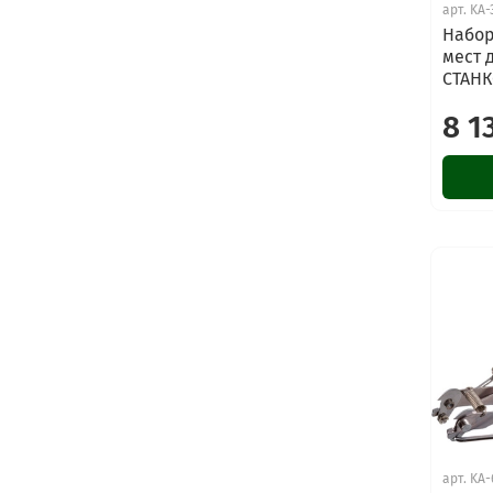
арт.
KA-
Набор
мест 
СТАНК
8 1
арт.
KA-