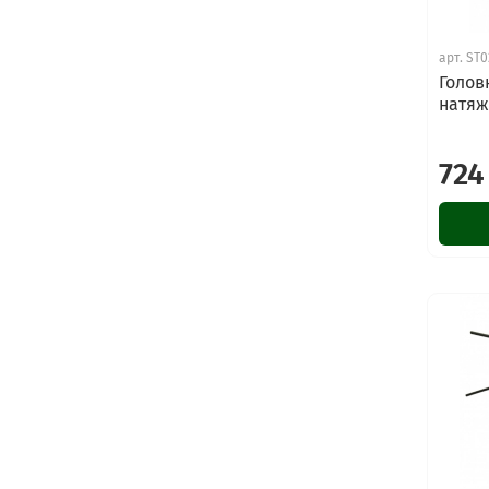
арт.
ST0
Голов
натяж
724