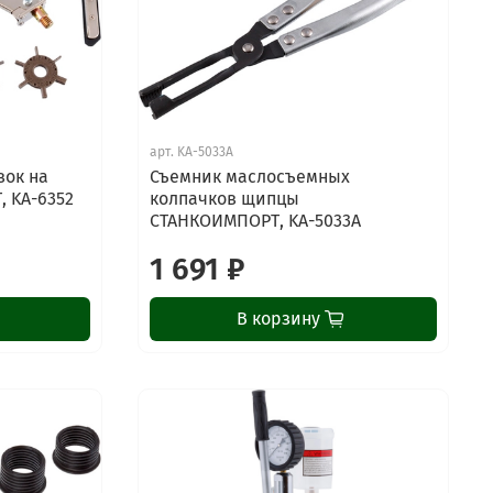
арт.
KA-5033A
вок на
Съемник маслосъемных
 KA-6352
колпачков щипцы
СТАНКОИМПОРТ, KA-5033A
1 691 ₽
В корзину