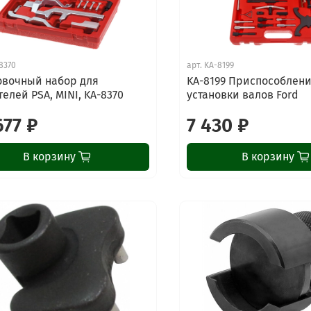
8370
арт.
KA-8199
овочный набор для
KA-8199 Приспособлени
телей PSA, MINI, KA-8370
установки валов Ford
677 ₽
7 430 ₽
В корзину
В корзину