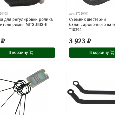
20108
арт.
ST020101
ка для регулировки ролика
Съемник шестерни
ителя ремня MITSUBISHI
балансировочного вал
Т10394
 ₽
3 923 ₽
В корзину
В корзину