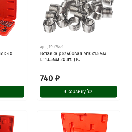
арт.
JTC-4784-1
ек 40
Вставка резьбовая М10х1.5мм
L=13.5мм 20шт. JTC
740 ₽
В корзину