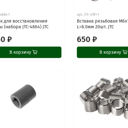
-4864-1
арт.
JTC-4781-1
к для восстановления
Вставка резьбовая М6х
ы (набора JTC-4864) JTC
L=8.0мм 20шт. JTC
50 ₽
650 ₽
В корзину
В корзину