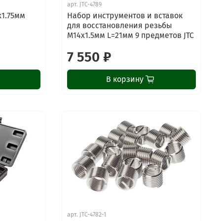
арт.
JTC-4789
х1.75мм
Набор инструментов и вставок
для восстановления резьбы
М14х1.5мм L=21мм 9 предметов JTC
7 550 ₽
В корзину
ChatApp
арт.
JTC-4782-1