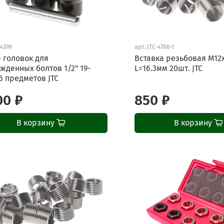
-4399
арт.
JTC-4786-1
 головок для
Вставка резьбовая М12
жденных болтов 1/2" 19-
L=16.3мм 20шт. JTC
6 предметов JTC
00 ₽
850 ₽
В корзину
В корзину