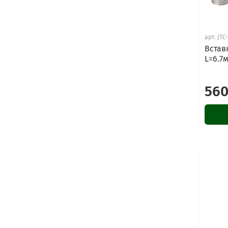
арт.
JTC
Встав
L=6.7м
560