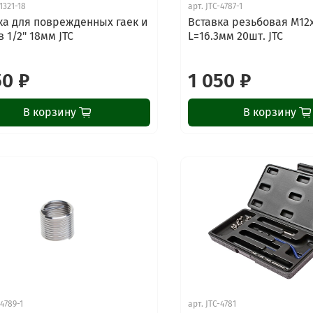
-1321-18
арт.
JTC-4787-1
ка для поврежденных гаек и
Вставка резьбовая М12
 1/2" 18мм JTC
L=16.3мм 20шт. JTC
50 ₽
1 050 ₽
В корзину
В корзину
-4789-1
арт.
JTC-4781