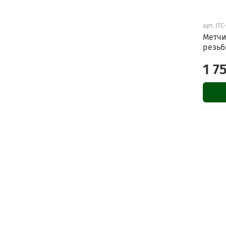
арт.
JTC
Метчи
резьб
1 7