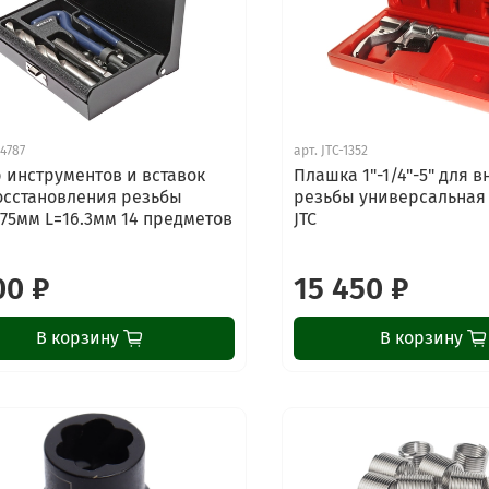
-4787
арт.
JTC-1352
 инструментов и вставок
Плашка 1"-1/4"-5" для 
осстановления резьбы
резьбы универсальная 
.75мм L=16.3мм 14 предметов
JTC
00 ₽
15 450 ₽
В корзину
В корзину