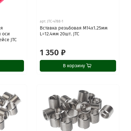
арт.
JTC-4788-1
ля
Вставка резьбовая М14х1.25мм
 оси
L=12.4мм 20шт. JTC
ейсе JTC
1 350 ₽
В корзину