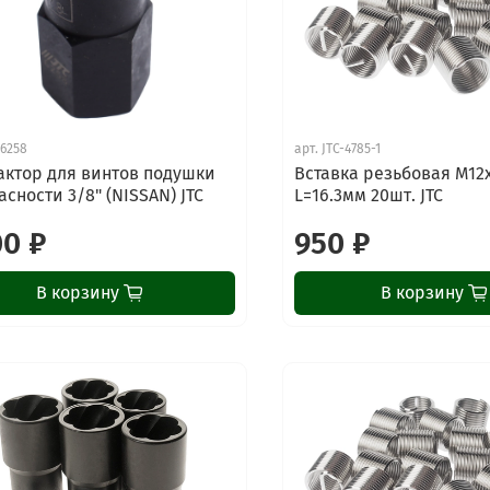
-6258
арт.
JTC-4785-1
актор для винтов подушки
Вставка резьбовая М12
асности 3/8" (NISSAN) JTC
L=16.3мм 20шт. JTC
00 ₽
950 ₽
В корзину
В корзину