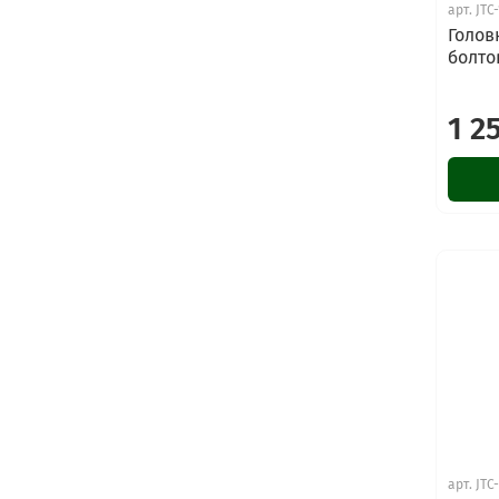
арт.
JTC
Голов
болтов
1 2
арт.
JTC