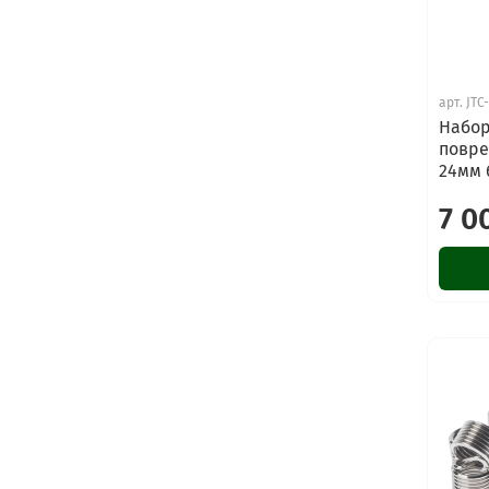
арт.
JTC
Набор
повре
24мм 
7 0