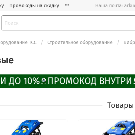
ку
Промокоды на скидку
Наша почта: arku
орудование ТСС
Строительное оборудование
Вибр
вые
И ДО 10%
ПРОМОКОД ВНУТРИ
Товары