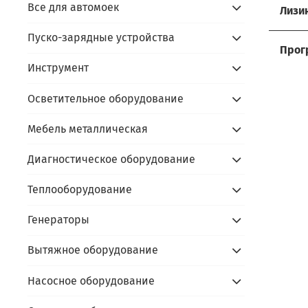
Все для автомоек
Лизи
Мы р
Пуско-зарядные устройства
Услов
Прос
Прог
- до
Инструмент
Сдайт
Акти
- ус
Осветительное оборудование
- пр
Алго
prom
- под
- пр
prom
Мебель металлическая
- по
В чём
- сда
Скидк
Диагностическое оборудование
- не
- обо
Теплооборудование
Оста
- фи
- пр
Генераторы
Вытяжное оборудование
Каль
Насосное оборудование