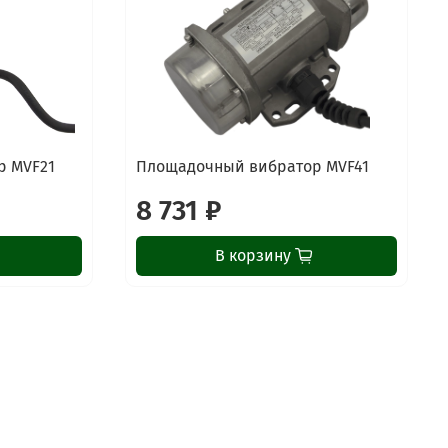
р MVF21
Площадочный вибратор MVF41
8 731 ₽
В корзину