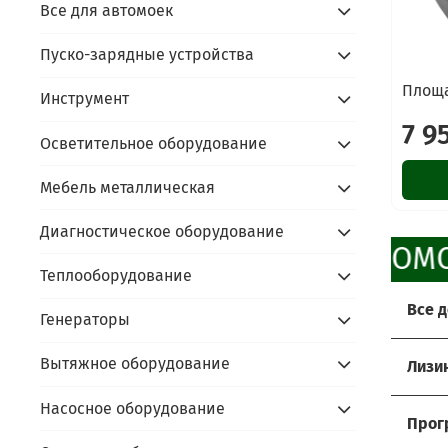
Все для автомоек
Пуско-зарядные устройства
Площа
Инструмент
7 9
Осветительное оборудование
Мебель металлическая
Диагностическое оборудование
ПРОМО
Теплооборудование
Все 
Генераторы
Хоти
Вытяжное оборудование
Лизи
Мы р
Услов
Насосное оборудование
Прос
Прог
- до