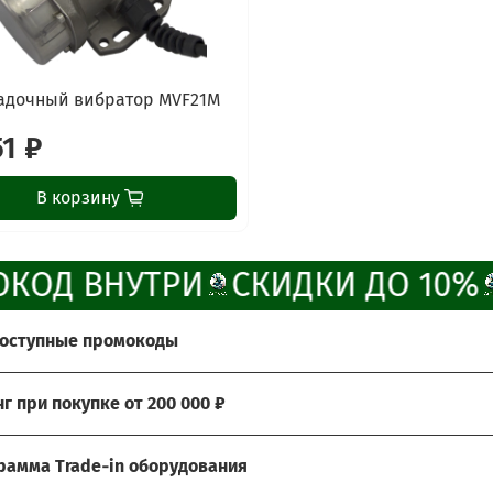
дочный вибратор MVF21M
51 ₽
В корзину
КОД ВНУТРИ
СКИДКИ ДО 10%
доступные промокоды
те получить больше выгоды?
нг при покупке от 200 000 ₽
ады предложить Вам возможность воспользоваться наши
ия:
то активируйте их при оформлении заказа и получите скид
рамма Trade‑in оборудования
говор через лизинговую компанию