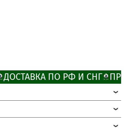
ДОСТАВКА ПО РФ И СНГ
ПРОМ
ChatApp
online
ми эксклюзивными промокодами.
ку до 10%.