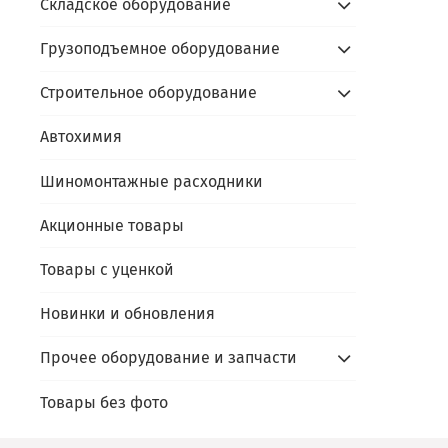
Складское оборудование
Сдайт
Акти
- ус
- пр
Грузоподъемное оборудование
Алго
prom
- под
- пр
prom
Строительное оборудование
- по
В чём
- сда
Скидк
Автохимия
- не
- обо
Шиномонтажные расходники
Оста
- фи
- пр
Акционные товары
Товары с уценкой
Каль
Новинки и обновления
Прочее оборудование и запчасти
Товары без фото