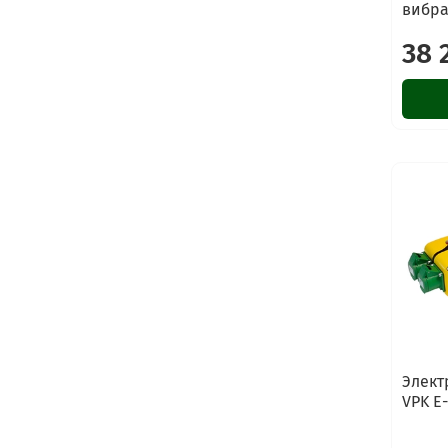
вибра
38 
Элект
VPK E