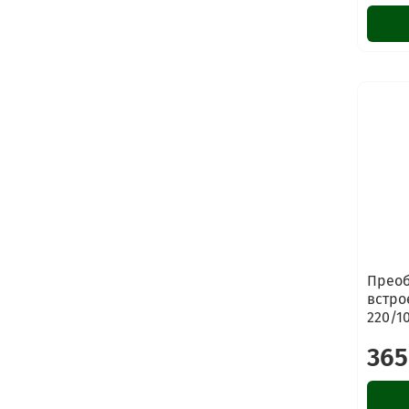
Преоб
встро
220/1
365