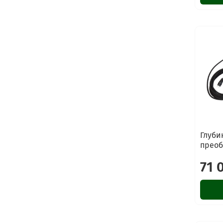
Глуби
преоб
71 