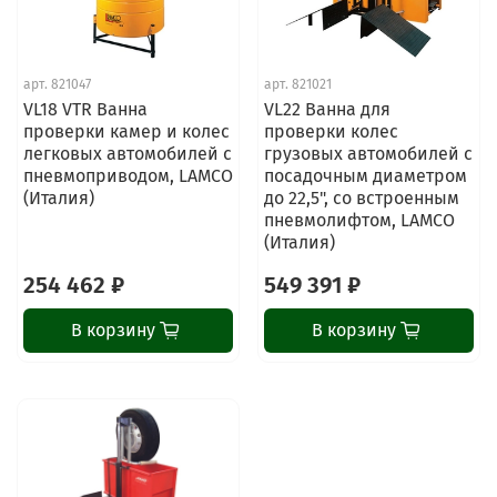
арт.
821047
арт.
821021
VL18 VTR Ванна
VL22 Ванна для
проверки камер и колес
проверки колес
легковых автомобилей с
грузовых автомобилей с
пневмоприводом, LAMCO
посадочным диаметром
(Италия)
до 22,5", со встроенным
пневмолифтом, LAMCO
(Италия)
254 462 ₽
549 391 ₽
В корзину
В корзину
ChatApp
online