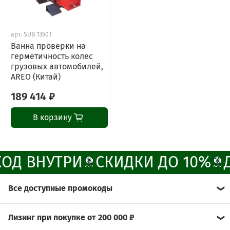
Наши мессенджеры
арт.
SUB 1350T
Свяжитесь с нами через любой удобный
Ванна проверки на
мессенджер!
герметичность колес
грузовых автомобилей,
AREO (Китай)
Написать менеджеру в MAX
189 414 ₽
Отдел продаж и сервис
В корзину
Электронная почта
Позвонить
ОД ВНУТРИ
СКИДКИ ДО 10%
Telegram-канал
Все доступные промокоды
Группа Вконтакте
Хотите получить больше выгоды?
Лизинг при покупке от 200 000 ₽