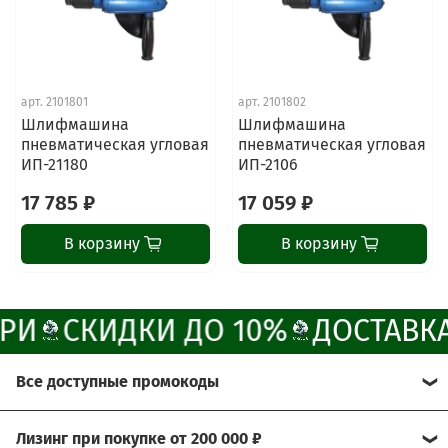
online
Наши мессенджеры
Свяжитесь с нами через любой удобный
арт.
2101801
арт.
2101802
мессенджер!
Шлифмашина
Шлифмашина
пневматическая угловая
пневматическая угловая
ИП-21180
ИП-2106
Написать менеджеру в MAX
17 785 ₽
17 059 ₽
Отдел продаж и сервис
В корзину
В корзину
Электронная почта
Позвонить
РИ
СКИДКИ ДО 10%
ДОСТАВКА
Telegram-канал
Все доступные промокоды
Группа Вконтакте
Хотите получить больше выгоды?
Лизинг при покупке от 200 000 ₽