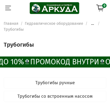
0
Главная
Гидравлическое оборудование
...
Трубогибы
Трубогибы
ДО 10%
ПРОМОКОД ВНУТРИ
О
ChatApp
online
Трубогибы ручные
Наши мессенджеры
Свяжитесь с нами через любой удобный
Трубогибы со встроенным насосом
мессенджер!