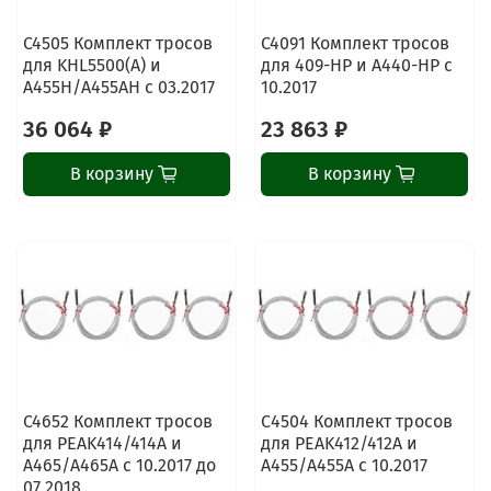
C4505 Комплект тросов
C4091 Комплект тросов
для KHL5500(A) и
для 409-HP и A440-HP с
A455H/A455AH с 03.2017
10.2017
36 064 ₽
23 863 ₽
В корзину
В корзину
ChatApp
online
Наши мессенджеры
Свяжитесь с нами через любой удобный
C4652 Комплект тросов
С4504 Комплект тросов
мессенджер!
для PEAK414/414A и
для PEAK412/412A и
A465/A465A с 10.2017 до
A455/A455A с 10.2017
07.2018