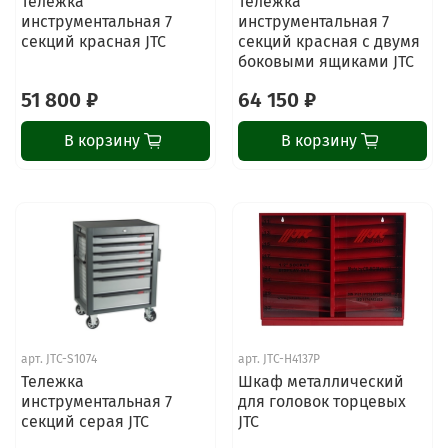
Тележка
Тележка
инструментальная 7
инструментальная 7
секций красная JTC
секций красная с двумя
боковыми ящиками JTC
51 800 ₽
64 150 ₽
В корзину
В корзину
арт.
JTC-S1074
арт.
JTC-H4137P
Тележка
Шкаф металлический
инструментальная 7
для головок торцевых
секций серая JTC
JTC