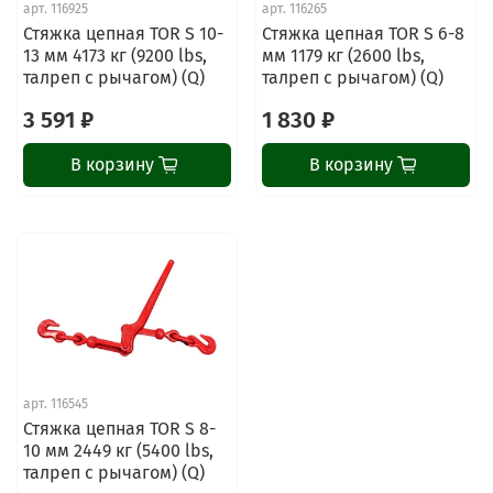
арт.
116925
арт.
116265
Стяжка цепная TOR S 10-
Стяжка цепная TOR S 6-8
13 мм 4173 кг (9200 lbs,
мм 1179 кг (2600 lbs,
талреп с рычагом) (Q)
талреп с рычагом) (Q)
3 591 ₽
1 830 ₽
В корзину
В корзину
ChatApp
online
Наши мессенджеры
Свяжитесь с нами через любой удобный
арт.
116545
мессенджер!
Стяжка цепная TOR S 8-
10 мм 2449 кг (5400 lbs,
талреп с рычагом) (Q)
Написать менеджеру в MAX