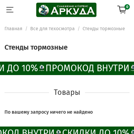
0
Главная
Все для техосмотра
Стенды тормозные
ChatApp
online
Стенды тормозные
Наши мессенджеры
Свяжитесь с нами через любой удобный
И ДО 10%
ПРОМОКОД ВНУТРИ
мессенджер!
Написать менеджеру в MAX
Товары
Отдел продаж и сервис
По вашему запросу ничего не найдено
Электронная почта
Позвонить
КОД ВНУТРИ
СКИДКИ ДО 10%