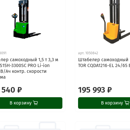
8091
арт.
1050842
лер самоходный 1,5 т 3,3 м
Штабелер самоходный 1,
S15H-3300SC PRO Li-ion
TOR CQDA1216-EL 24/65 
 В/Ач контр. скорости
ема
 540 ₽
195 993 ₽
В корзину
В корзину