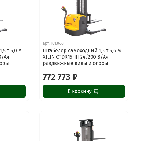
арт.
1013653
5 т 5,0 м
Штабелер самоходный 1,5 т 5,6 м
 В/Ач
XILIN CTDR15-III 24/200 В/Ач
поры
раздвижные вилы и опоры
772 773 ₽
В корзину