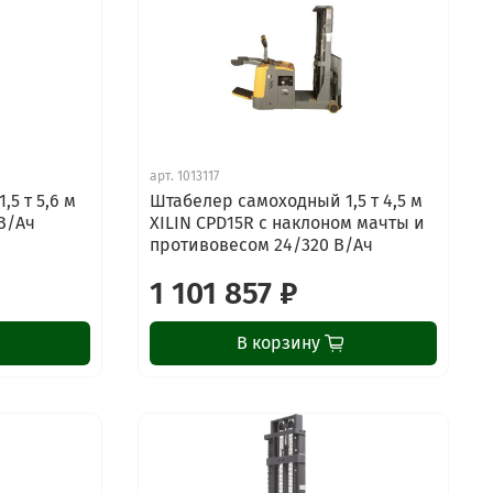
арт.
1013117
5 т 5,6 м
Штабелер самоходный 1,5 т 4,5 м
 В/Ач
XILIN CPD15R с наклоном мачты и
противовесом 24/320 В/Ач
1 101 857 ₽
В корзину