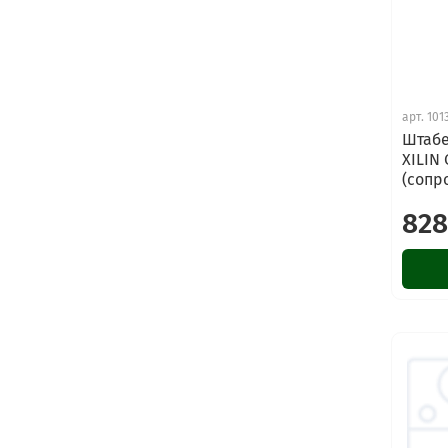
арт.
101
Штабе
XILIN
(сопр
828