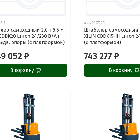
7217
арт.
1017205
лер самоходный 2,0 т 6,5 м
Штабелер самоходный 1,
CDDK20 Li-ion 24/230 В/Ач
XILIN CDDK15-III Li-ion 
выдв. опоры (с платформой)
(с платформой)
49 052 ₽
743 277 ₽
В корзину
В корзину