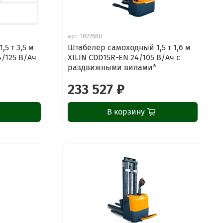
арт.
1022680
5 т 3,5 м
Штабелер самоходный 1,5 т 1,6 м
24/125 В/Ач
XILIN CDD15R-EN 24/105 В/Ач с
раздвижными вилами*
233 527 ₽
В корзину