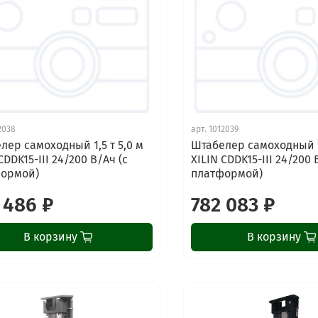
2038
арт.
1012039
лер самоходный 1,5 т 5,0 м
Штабелер самоходный 1,
CDDK15-III 24/200 В/Ач (с
XILIN CDDK15-III 24/200 
формой)
платформой)
 486 ₽
782 083 ₽
В корзину
В корзину