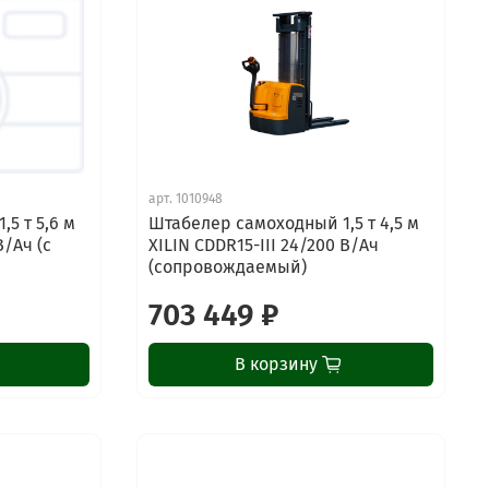
арт.
1010948
5 т 5,6 м
Штабелер самоходный 1,5 т 4,5 м
В/Ач (с
XILIN CDDR15-III 24/200 В/Ач
(сопровождаемый)
703 449 ₽
В корзину