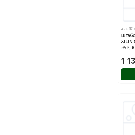
арт.
101
Штабе
XILIN 
ЭУР, 
1 1