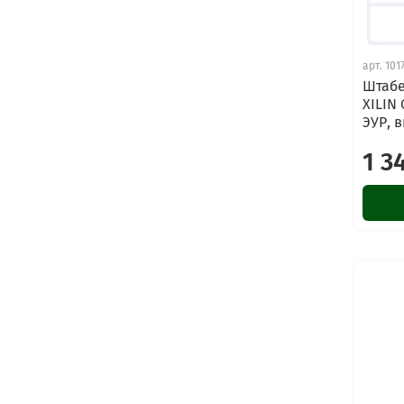
арт.
101
Штабе
XILIN 
ЭУР, 
1 3