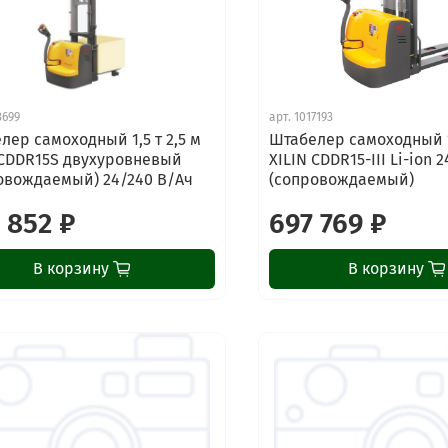
3699
арт.
1017193
лер самоходный 1,5 т 2,5 м
Штабелер самоходный 1,
 CDDR15S двухуровневый
XILIN CDDR15-III Li-ion 
овождаемый) 24/240 В/Ач
(сопровождаемый)
 852 ₽
697 769 ₽
В корзину
В корзину