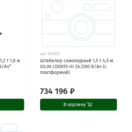
арт.
1012037
2 т 1,6 м
Штабелер самоходный 1,5 т 4,5 м
В/Ач*
XILIN CDDK15-III 24/200 В/Ач (с
платформой)
734 196 ₽
В корзину