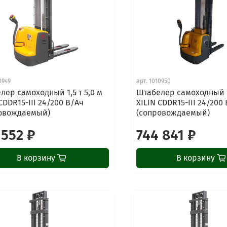
0949
арт.
1010950
лер самоходный 1,5 т 5,0 м
Штабелер самоходный 1,
CDDR15-III 24/200 В/Ач
XILIN CDDR15-III 24/200
овождаемый)
(сопровождаемый)
 552 ₽
744 841 ₽
В корзину
В корзину