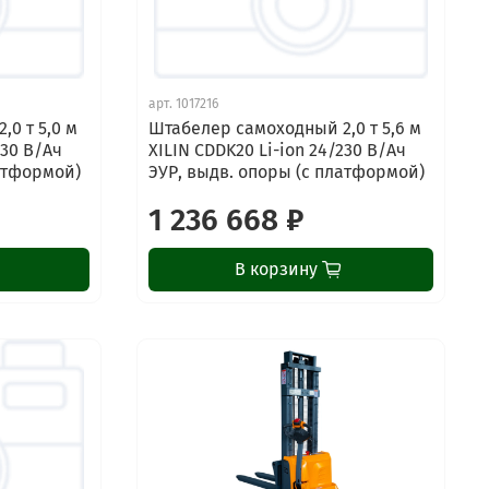
арт.
1017216
0 т 5,0 м
Штабелер самоходный 2,0 т 5,6 м
230 В/Ач
XILIN CDDK20 Li-ion 24/230 В/Ач
латформой)
ЭУР, выдв. опоры (с платформой)
1 236 668 ₽
В корзину