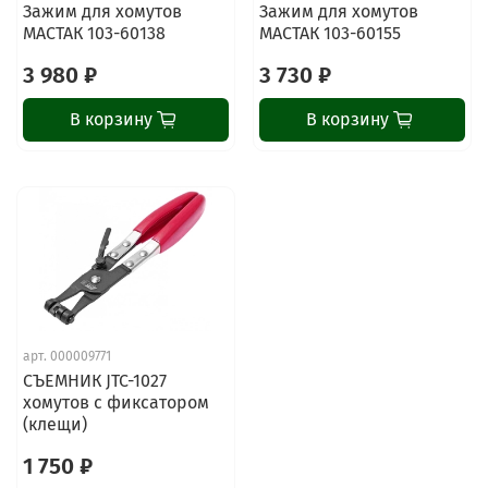
Зажим для хомутов
Зажим для хомутов
МАСТАК 103-60138
МАСТАК 103-60155
3 980 ₽
3 730 ₽
В корзину
В корзину
ChatApp
online
Наши мессенджеры
Свяжитесь с нами через любой удобный
арт.
000009771
мессенджер!
СЪЕМНИК JTC-1027
хомутов с фиксатором
(клещи)
Написать менеджеру в MAX
1 750 ₽