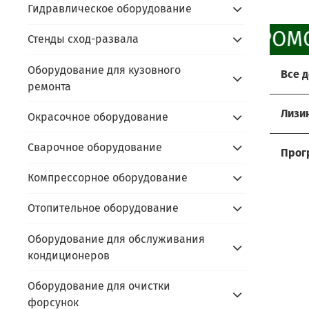
Гидравлическое оборудование
ПРОМО
Стенды сход-развала
Оборудование для кузовного
Все 
ремонта
Хоти
Лизи
Окрасочное оборудование
Мы р
Услов
Сварочное оборудование
Прос
Прог
- до
Компрессорное оборудование
Сдайт
Акти
- ус
- пр
Алго
Отопительное оборудование
prom
- под
- пр
prom
Оборудование для обслуживания
- по
В чём
кондиционеров
- сда
Скидк
- не
Оборудование для очистки
- обо
Оста
форсунок
- фи