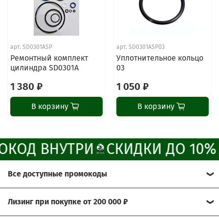
Наши мессенджеры
Свяжитесь с нами через любой удобный
мессенджер!
арт.
SD0301ASP
арт.
SD0301ASP03
Ремонтный комплект
Уплотнительное кольцо
цилиндра SD0301A
03
Написать менеджеру в MAX
1 380 ₽
1 050 ₽
Отдел продаж и сервис
В корзину
В корзину
Электронная почта
Позвонить
ОКОД ВНУТРИ
СКИДКИ ДО 10%
Telegram-канал
Все доступные промокоды
Группа Вконтакте
Хотите получить больше выгоды?
Лизинг при покупке от 200 000 ₽
Канал MAX
Мы рады предложить Вам возможность