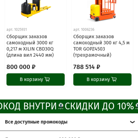
ChatApp
online
Наши мессенджеры
арт.
1025931
арт.
1006236
Свяжитесь с нами через любой удобный
Сборщик заказов
Сборщик заказов
мессенджер!
самоходный 3000 кг
самоходный 300 кг 4,5 м
0,217 м XILIN CBD30Q
TOR GOPZ4503
(длина вил 2440 мм)
(трехрамочный)
Написать менеджеру в MAX
800 000 ₽
788 514 ₽
Отдел продаж и сервис
В корзину
В корзину
Электронная почта
Позвонить
КОД ВНУТРИ
СКИДКИ ДО 10%
Telegram-канал
Все доступные промокоды
Группа Вконтакте
Хотите получить больше выгоды?