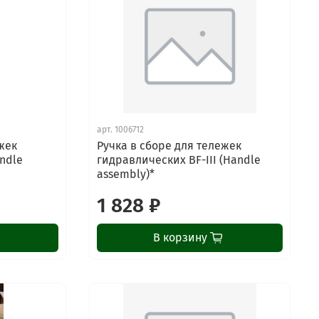
арт.
1006712
жек
Ручка в сборе для тележек
ndle
гидравлических BF-III (Handle
assembly)*
1 828 ₽
В корзину