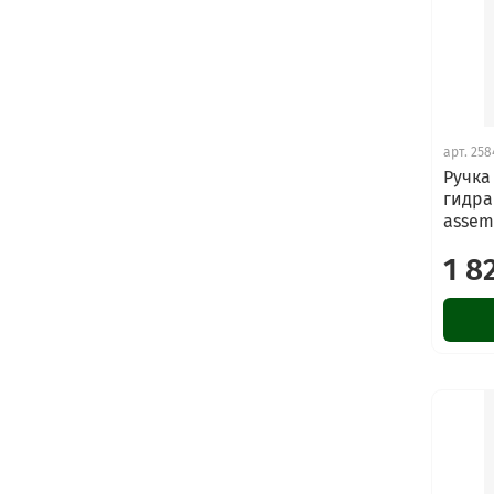
арт.
258
Ручка
гидра
assem
1 8