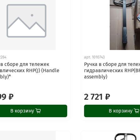
2264
арт.
1010743
 в сборе для тележек
Ручка в сборе для теле
влических RHP(J) (Handle
гидравлических RHP(BF
bly)*
assembly)
99 ₽
2 721 ₽
В корзину
В корзину