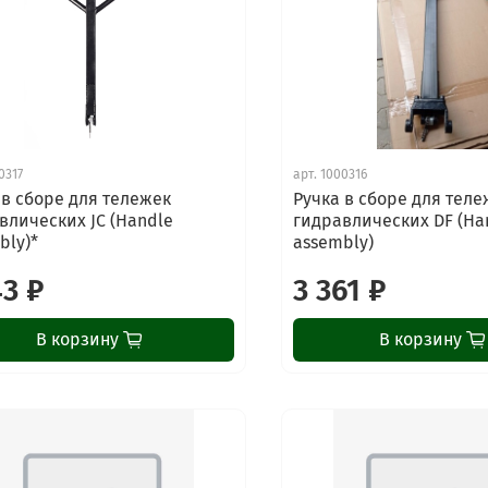
0317
арт.
1000316
 в сборе для тележек
Ручка в сборе для теле
влических JC (Handle
гидравлических DF (Ha
bly)*
assembly)
43 ₽
3 361 ₽
В корзину
В корзину