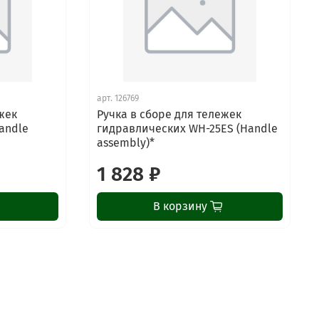
арт.
126769
жек
Ручка в сборе для тележек
andle
гидравлических WH-25ES (Handle
assembly)*
1 828 ₽
В корзину