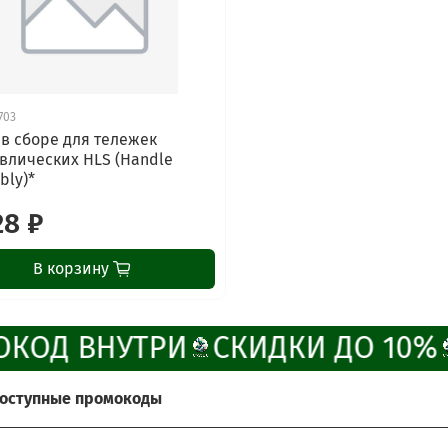
703
 в сборе для тележек
влических HLS (Handle
bly)*
28 ₽
В корзину
КОД ВНУТРИ
СКИДКИ ДО 10%
доступные промокоды
те получить больше выгоды?