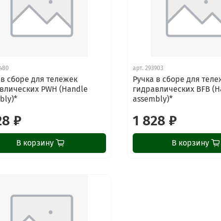
480
арт.
293903
 в сборе для тележек
Ручка в сборе для теле
влических PWH (Handle
гидравлических BFB (H
bly)*
assembly)*
28 ₽
1 828 ₽
В корзину
В корзину