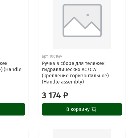
арт.
1001697
жек
Ручка в сборе для тележек
) (Handle
гидравлических AC/CW
(крепление горизонтальное)
(Handle assembly)
3 174 ₽
В корзину