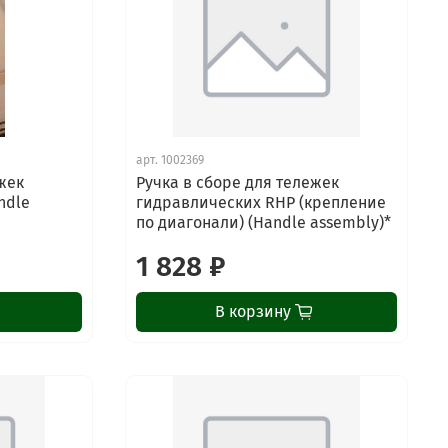
арт.
1002369
жек
Ручка в сборе для тележек
ndle
гидравлических RHP (крепление
по диагонали) (Handle assembly)*
1 828 ₽
В корзину