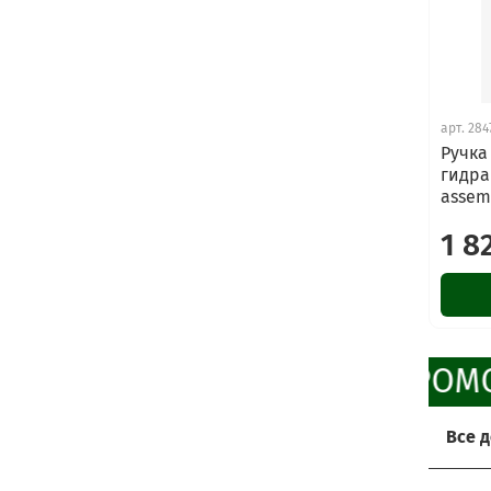
арт.
284
Ручка
гидра
assem
1 8
ПРОМО
Все 
Хоти